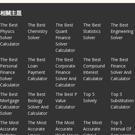
相關主題
The Best
The Best
The Best
The Best
The Best
Physics
Chemistry
Quant
Statistics
Engineering
Solver
Solver
Finance
Solver
Solver
Calculator
Solver
Calculator
The Best
The Best
The Best
The Best
The Best
Personal
Loan
Corporate
Compound
Finance
Finance
Payment
Finance
Interest
Solver And
Solver
Calculator
Solver And
Calculator
Calculator
Calculator
Calculator
The Best
The Best
The Best P
Top 5
Top 5
Mortgage
Biology
Value
Solvely
Substitution
Calculator
Solver And
Calculator
Calculator
Solver
Calculator
The Most
The Most
The Most
The Most
Top 5
Accurate
Accurate
Accurate
Accurate
Interval Of