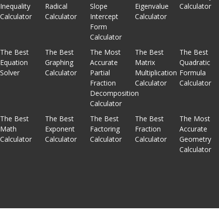
Inequality
Radical
Slope
Eigenvalue
Calculator
Calculator
Calculator
Intercept
Calculator
Form
Calculator
The Best
The Best
The Most
The Best
The Best
Equation
Graphing
Accurate
Matrix
Quadratic
Solver
Calculator
Partial
Multiplication
Formula
Fraction
Calculator
Calculator
Decomposition
Calculator
The Best
The Best
The Best
The Best
The Most
Math
Exponent
Factoring
Fraction
Accurate
Calculator
Calculator
Calculator
Calculator
Geometry
Calculator