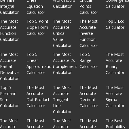
Definite
Linear
Work Hours
Critical
Convergenc
Integral
Equation
Calculator
Points
Calculator
Calculator
Calculator
Calculator
The Most
Top 5 Point
The Most
The Most
Top 5 Lcd
Accurate
Slope Form
Accurate
Accurate
Calculator
Function
Calculator
Critical
Inverse
Calculator
Value
Function
Calculator
Calculator
The Most
Top 5
The Most
Top 5
The Most
Accurate
Linear
Accurate 2s
Range
Accurate
Partial
Approximation
Complement
Calculator
Binary
Derivative
Calculator
Calculator
Calculator
Calculator
Top 5
The Most
The Most
The Most
The Most
Riemann
Accurate
Accurate
Accurate
Accurate
Sum
Dot Product
Tangent
Decimal
Sigma
Calculator
Calculator
Line
Calculator
Calculator
Calculator
The Most
The Most
The Most
The Most
The Best
Accurate
Accurate
Accurate
Accurate
Probability