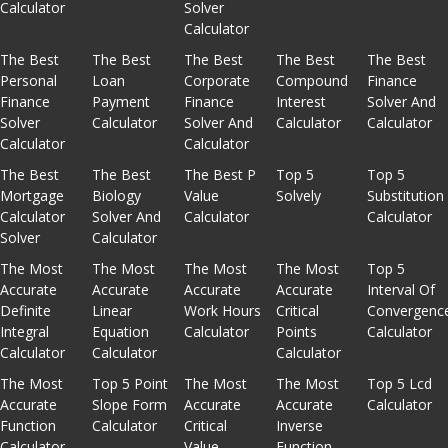
Calculator
Solver
Calculator
The Best
The Best
The Best
The Best
The Best
Personal
Loan
Corporate
Compound
Finance
Finance
Payment
Finance
Interest
Solver And
Solver
Calculator
Solver And
Calculator
Calculator
Calculator
Calculator
The Best
The Best
The Best P
Top 5
Top 5
Mortgage
Biology
Value
Solvely
Substitution
Calculator
Solver And
Calculator
Calculator
Solver
Calculator
The Most
The Most
The Most
The Most
Top 5
Accurate
Accurate
Accurate
Accurate
Interval Of
Definite
Linear
Work Hours
Critical
Convergenc
Integral
Equation
Calculator
Points
Calculator
Calculator
Calculator
Calculator
The Most
Top 5 Point
The Most
The Most
Top 5 Lcd
Accurate
Slope Form
Accurate
Accurate
Calculator
Function
Calculator
Critical
Inverse
Calculator
Value
Function