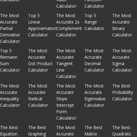
Calculator
Calculator
The Most
Top 5
The Most
Top 5
The Most
Accurate
Linear
Accurate 2s
Range
Accurate
Partial
Approximation
Complement
Calculator
Binary
Derivative
Calculator
Calculator
Calculator
Calculator
Top 5
The Most
The Most
The Most
The Most
Riemann
Accurate
Accurate
Accurate
Accurate
Sum
Dot Product
Tangent
Decimal
Sigma
Calculator
Calculator
Line
Calculator
Calculator
Calculator
The Most
The Most
The Most
The Most
The Best
Accurate
Accurate
Accurate
Accurate
Probability
Inequality
Radical
Slope
Eigenvalue
Calculator
Calculator
Calculator
Intercept
Calculator
Form
Calculator
The Best
The Best
The Most
The Best
The Best
Equation
Graphing
Accurate
Matrix
Quadratic