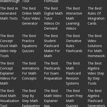
Walkthrough
Tool
Formulas
The Best Ai
The Best
The Best
The Best
The Best
Generated
Online Math
Digital Math
Interactive
Rules Of
Math Tests
Tutor Video
Tutor
Math
Integration
Generator
Videos On
Learning
Cards
Demand
Videos
The Best
The Best
The Best
The Best
The Best
Concept
Practice
Student
Derivative
Video
Stuck Math
Equations
Flashcard
Rules
Solutions
Video Help
Quizzes
Maker For
Flashcards
For Math
Tools
Math
Homework
The Best
The Best
The Best
The Best
The Best
Concept
Animations
Flashcards
Math
Algebra
Explainer
For Math
For Exam
Flashcard
Video Step
Videos For
Concepts
Preparation
Revision
By Step
Math
Systems
Tools
The Best
The Best
The Best
The Best
The Best
Vivid Math
Step By
Math Video
Exam Prep
Algebra
Visualization
Step Math
Explainer
Math
Flashcard
Tool
Explanation
App
Quizzes
Generators