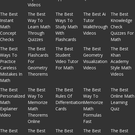
Videos
The Best
The Best
The Best
The Best Ai
The Best
Instant
Way To
Ways To
Tutor
Knowledge
Math
Learn Math
Study Math
Walkthrough
Check
Concept
Through
With
Videos
Quizzes For
Checks
Quizzes
Flashcards
Math
The Best
The Best
The Best
The Best
The Best
Ways To
Flashcards
Student
Geometry
Khan
Practice
For
Video Tutor
Visualization
Academy
Careless
Geometry
For Math
Videos
Style Math
Mistakes In
Theorems
Videos
Math
The Best
The Best
The Best
The Best
The Best
Personalized
Way To
Rules Of
Way To
Online Math
Math
Memorize
Differentiation
Memorize
Learning
Explainer
Math
Cards
Math
Quiz
Video
Theorems
Formulas
Online
Fast
The Best
The Best
The Best
The Best
The Best