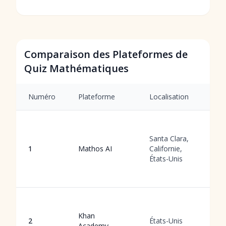
Comparaison des Plateformes de
Quiz Mathématiques
Numéro
Plateforme
Localisation
S
G
qu
Santa Clara,
f
1
Mathos AI
Californie,
e
États-Unis
a
l'
A
g
Khan
2
États-Unis
s
Academy