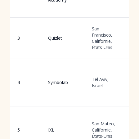
a
d
F
San
g
Francisco,
3
Quizlet
le
Californie,
e
États-Unis
q
R
m
Tel Aviv,
a
4
Symbolab
Israël
f
p
i
M
d
San Mateo,
a
5
IXL
Californie,
d
États-Unis