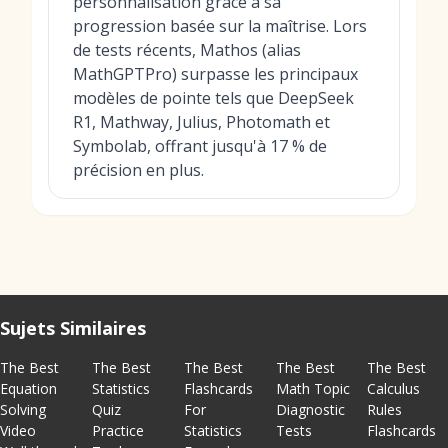
personnalisation grâce à sa
progression basée sur la maîtrise. Lors
de tests récents, Mathos (alias
MathGPTPro) surpasse les principaux
modèles de pointe tels que DeepSeek
R1, Mathway, Julius, Photomath et
Symbolab, offrant jusqu'à 17 % de
précision en plus.
Sujets Similaires
The Best
The Best
The Best
The Best
The Best
Equation
Statistics
Flashcards
Math Topic
Calculus
Solving
Quiz
For
Diagnostic
Rules
Video
Practice
Statistics
Tests
Flashcards