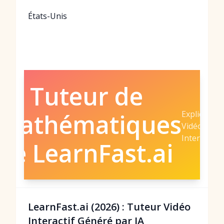
États-Unis
Le Tuteur de
Explication
Mathématiques
Vidéo IA
Interactive
de LearnFast.ai
LearnFast.ai (2026) : Tuteur Vidéo
Interactif Généré par IA