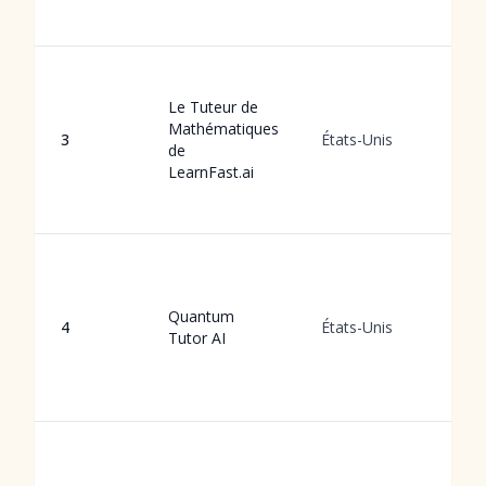
p
E
v
Le Tuteur de
i
Mathématiques
3
États-Unis
g
de
I
LearnFast.ai
q
i
A
g
s
Quantum
4
États-Unis
p
Tutor AI
s
p
i
E
a