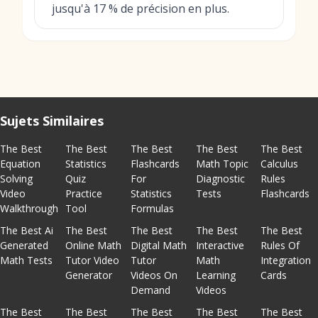
jusqu'à 17 % de précision en plus.
Sujets Similaires
The Best
The Best
The Best
The Best
The Best
Equation
Statistics
Flashcards
Math Topic
Calculus
Solving
Quiz
For
Diagnostic
Rules
Video
Practice
Statistics
Tests
Flashcards
Walkthrough
Tool
Formulas
The Best Ai
The Best
The Best
The Best
The Best
Generated
Online Math
Digital Math
Interactive
Rules Of
Math Tests
Tutor Video
Tutor
Math
Integration
Generator
Videos On
Learning
Cards
Demand
Videos
The Best
The Best
The Best
The Best
The Best