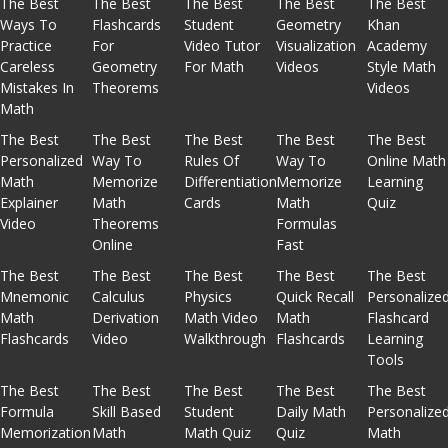
The Best
The Best
The Best
The Best
The Best
Ways To
Flashcards
Student
Geometry
Khan
Practice
For
Video Tutor
Visualization
Academy
Careless
Geometry
For Math
Videos
Style Math
Mistakes In
Theorems
Videos
Math
The Best
The Best
The Best
The Best
The Best
Personalized
Way To
Rules Of
Way To
Online Math
Math
Memorize
Differentiation
Memorize
Learning
Explainer
Math
Cards
Math
Quiz
Video
Theorems
Formulas
Online
Fast
The Best
The Best
The Best
The Best
The Best
Mnemonic
Calculus
Physics
Quick Recall
Personalize
Math
Derivation
Math Video
Math
Flashcard
Flashcards
Video
Walkthrough
Flashcards
Learning
Tools
The Best
The Best
The Best
The Best
The Best
Formula
Skill Based
Student
Daily Math
Personalize
Memorization
Math
Math Quiz
Quiz
Math