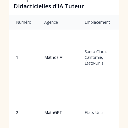
Didacticielles d'IA Tuteur
Numéro
Agence
Emplacement
S
E
v
g
Santa Clara,
IA
1
Mathos AI
Californie,
d
États-Unis
a
a
vo
G
d
v
p
2
MathGPT
États-Unis
a
v
e