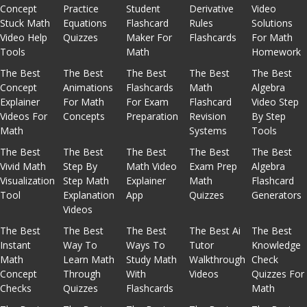
Concept
Practice
Student
Derivative
Video
Stuck Math
Equations
Flashcard
Rules
Solutions
Video Help
Quizzes
Maker For
Flashcards
For Math
Tools
Math
Homework
The Best
The Best
The Best
The Best
The Best
Concept
Animations
Flashcards
Math
Algebra
Explainer
For Math
For Exam
Flashcard
Video Step
Videos For
Concepts
Preparation
Revision
By Step
Math
Systems
Tools
The Best
The Best
The Best
The Best
The Best
Vivid Math
Step By
Math Video
Exam Prep
Algebra
Visualization
Step Math
Explainer
Math
Flashcard
Tool
Explanation
App
Quizzes
Generators
Videos
The Best
The Best
The Best
The Best Ai
The Best
Instant
Way To
Ways To
Tutor
Knowledge
Math
Learn Math
Study Math
Walkthrough
Check
Concept
Through
With
Videos
Quizzes For
Checks
Quizzes
Flashcards
Math