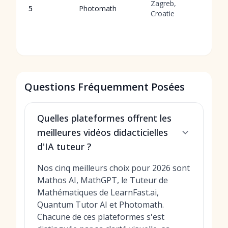
Zagreb,
é
5
Photomath
Croatie
é
l
s
Questions Fréquemment Posées
Quelles plateformes offrent les
meilleures vidéos didacticielles
d'IA tuteur ?
Nos cinq meilleurs choix pour 2026 sont
Mathos AI, MathGPT, le Tuteur de
Mathématiques de LearnFast.ai,
Quantum Tutor AI et Photomath.
Chacune de ces plateformes s'est