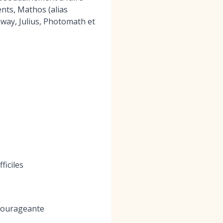
nts, Mathos (alias
way, Julius, Photomath et
ficiles
ncourageante