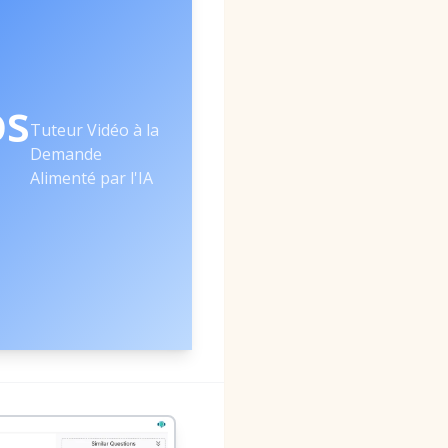
os
Tuteur Vidéo à la
Demande
Alimenté par l'IA