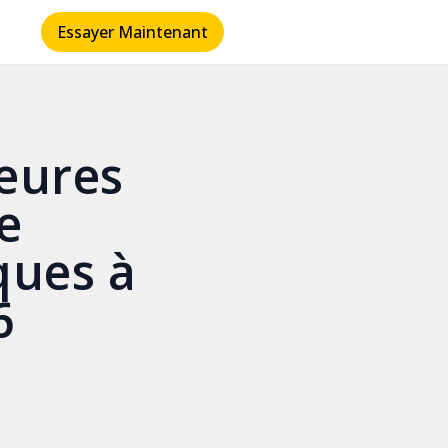
Essayer Maintenant
leures
e
ues à
6