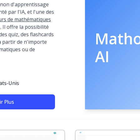
non d'apprentissage
nté par l'IA, et l'une des
eurs de mathématiques
e
. Il offre la possibilité
Math
es quiz, des flashcards
à partir de n'importe
matiques ou de
AI
tats-Unis
r Plus