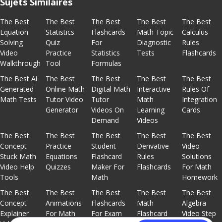
Sujets Similaires
The Best
The Best
The Best
The Best
The Best
Equation
Statistics
Flashcards
Math Topic
Calculus
Solving
Quiz
For
Diagnostic
Rules
Video
Practice
Statistics
Tests
Flashcards
Walkthrough
Tool
Formulas
The Best Ai
The Best
The Best
The Best
The Best
Generated
Online Math
Digital Math
Interactive
Rules Of
Math Tests
Tutor Video
Tutor
Math
Integration
Generator
Videos On
Learning
Cards
Demand
Videos
The Best
The Best
The Best
The Best
The Best
Concept
Practice
Student
Derivative
Video
Stuck Math
Equations
Flashcard
Rules
Solutions
Video Help
Quizzes
Maker For
Flashcards
For Math
Tools
Math
Homework
The Best
The Best
The Best
The Best
The Best
Concept
Animations
Flashcards
Math
Algebra
Explainer
For Math
For Exam
Flashcard
Video Step