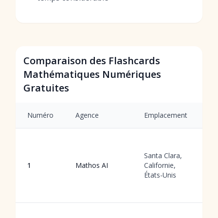
Comparaison des Flashcards
Mathématiques Numériques
Gratuites
Numéro
Agence
Emplacement
S
G
f
Santa Clara,
a
1
Mathos AI
Californie,
l'
États-Unis
t
d
V