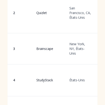
b
San
g
2
Quizlet
Francisco, CA,
le
États-Unis
e
m
d
F
New York,
r
3
Brainscape
NY, États-
e
Unis
b
c
A
g
4
StudyStack
États-Unis
pa
d
d
C