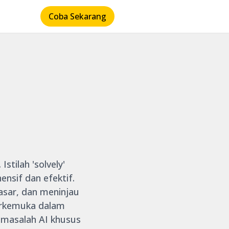
Coba Sekarang
stilah 'solvely'
nsif dan efektif.
pasar, dan meninjau
terkemuka dalam
 masalah AI khusus