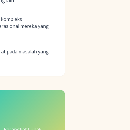
ng lain
g kompleks
perasional mereka yang
rat pada masalah yang
Perangkat Lunak