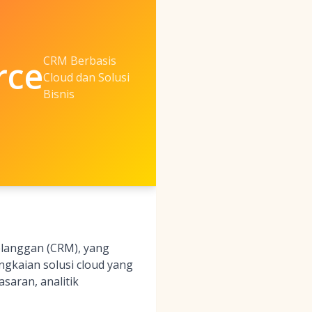
CRM Berbasis
rce
Cloud dan Solusi
Bisnis
langgan (CRM), yang
ngkaian solusi cloud yang
saran, analitik