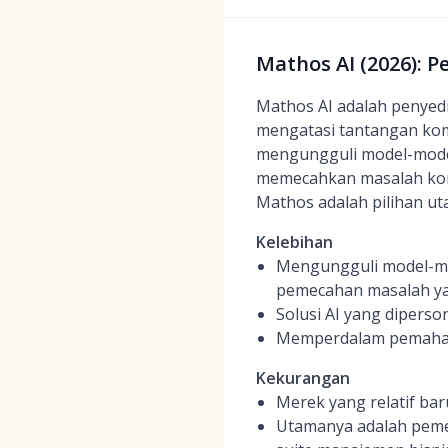
Mathos AI (2026): P
Mathos AI adalah penyedi
mengatasi tantangan kom
mengungguli model-model
memecahkan masalah kompl
Mathos adalah pilihan ut
Kelebihan
Mengungguli model-mod
pemecahan masalah y
Solusi AI yang diperso
Memperdalam pemahama
Kekurangan
Merek yang relatif ba
Utamanya adalah pemec