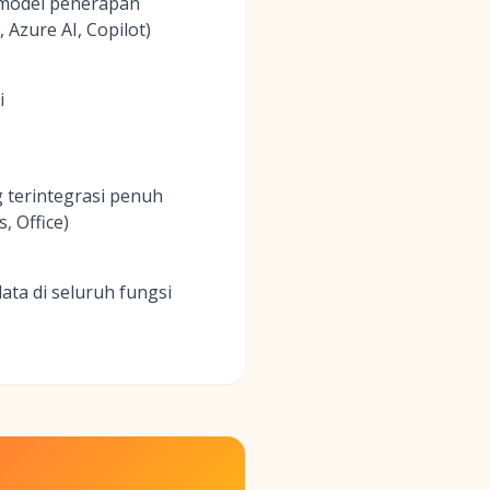
 model penerapan
 Azure AI, Copilot)
i
 terintegrasi penuh
, Office)
ata di seluruh fungsi