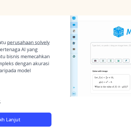
atu
perusahaan solvely
bertenaga AI yang
tu bisnis memecahkan
mpleks dengan akurasi
daripada model
S
bih Lanjut