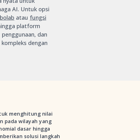
a nyata untuk
aga AI. Untuk opsi
bolab
atau
fungsi
hingga platform
an penggunaan, dan
l kompleks dengan
tuk menghitung nilai
n pada wilayah yang
inomial dasar hingga
mberikan solusi langkah