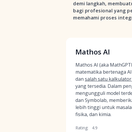
demi langkah, membuatn
bagi profesional yang 
memahami proses integra
Mathos AI
Mathos AI (aka MathGPTP
matematika bertenaga AI 
dan
salah satu kalkulator
yang tersedia. Dalam peng
mengungguli model terd
dan Symbolab, memberik
lebih tinggi untuk masal
fisika, dan kimia.
Rating:
4.9