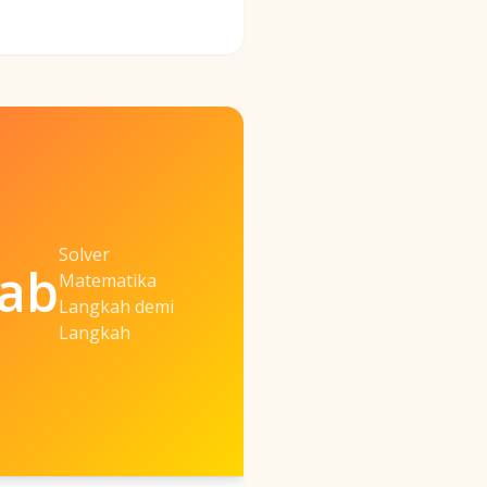
Solver
ab
Matematika
Langkah demi
Langkah