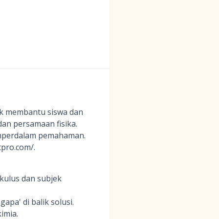
tuk membantu siswa dan
an persamaan fisika.
emperdalam pemahaman.
tpro.com/.
kulus dan subjek
a' di balik solusi.
imia.