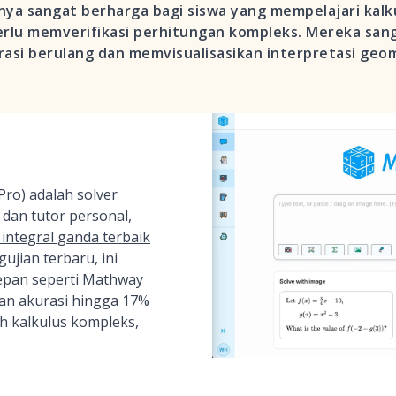
ya sangat berharga bagi siswa yang mempelajari kalku
perlu memverifikasi perhitungan kompleks. Mereka san
si berulang dan memvisualisasikan interpretasi geome
ro) adalah solver
dan tutor personal,
 integral ganda terbaik
ujian terbaru, ini
epan seperti Mathway
an akurasi hingga 17%
ah kalkulus kompleks,