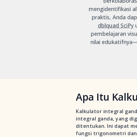
berkolaboras
mengidentifikasi 
praktis, Anda dap
dblquad SciPy
u
pembelajaran visu
nilai edukatifny
Apa Itu Kalk
Kalkulator integral gan
integral ganda, yang d
ditentukan. Ini dapat m
fungsi trigonometri dan