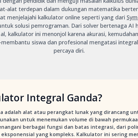
i dengan pendidik dan menguji masalah kalkulus duni
alat-alat terdepan dalam dukungan matematika berten
at menjelajahi kalkulator online seperti yang dari
Sym
ntuk solusi pemrograman. Dari solver bertenaga AI 
al, kalkulator ini menonjol karena akurasi, kemudah
a—membantu siswa dan profesional mengatasi integra
percaya diri.
ulator Integral Ganda?
da adalah alat atau perangkat lunak yang dirancang un
igunakan untuk menemukan volume di bawah permukaa
enangani berbagai fungsi dan batas integrasi, dari pol
 eksponensial yang kompleks. Kalkulator ini sering me