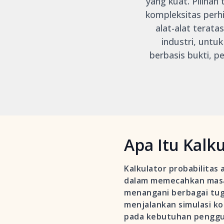
yang kuat. Pilihan
kompleksitas perh
alat-alat terat
industri, unt
berbasis bukti, 
Apa Itu Kalku
Kalkulator probabilita
dalam memecahkan masala
menangani berbagai tug
menjalankan simulasi kom
pada kebutuhan penggun