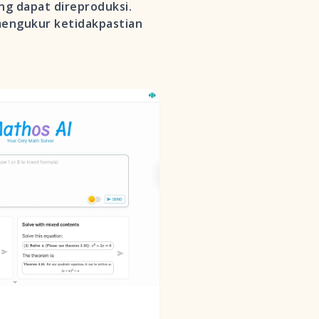
g dapat direproduksi.
u mengukur ketidakpastian