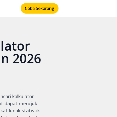
Coba Sekarang
lator
un 2026
ncari kalkulator
but dapat merujuk
at lunak statistik