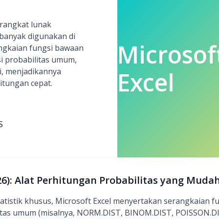
erangkat lunak
 banyak digunakan di
Microsof
angkaian fungsi bawaan
si probabilitas umum,
i, menjadikannya
Excel
itungan cepat.
S
26): Alat Perhitungan Probabilitas yang Muda
tistik khusus, Microsoft Excel menyertakan serangkaian f
litas umum (misalnya, NORM.DIST, BINOM.DIST, POISSON.DIS