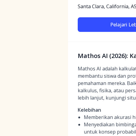
Santa Clara, California, A
Pelajari Le
Mathos AI (2026): K
Mathos AI adalah kalkulat
membantu siswa dan prof
pemahaman mereka. Baik 
kalkulus, fisika, atau p
lebih lanjut, kunjungi si
Kelebihan
Memberikan akurasi hi
Menyediakan bimbingan
untuk konsep probabil