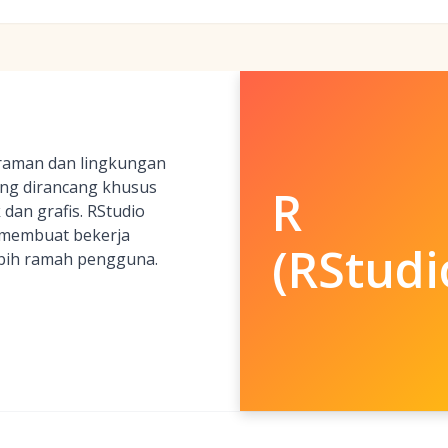
raman dan lingkungan
ang dirancang khusus
R
 dan grafis. RStudio
 membuat bekerja
(RStudi
ebih ramah pengguna.