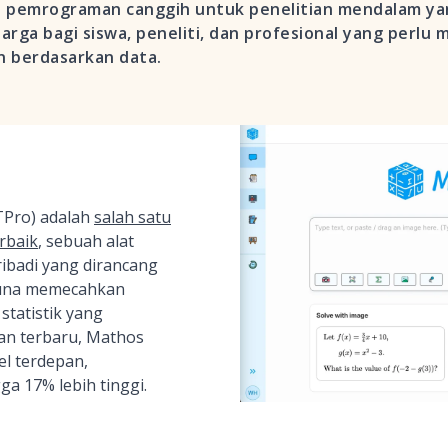
n pemrograman canggih untuk penelitian mendalam yan
harga bagi siswa, peneliti, dan profesional yang perl
 berdasarkan data.
TPro) adalah
salah satu
erbaik
, sebuah alat
ribadi yang dirancang
una memecahkan
statistik yang
an terbaru, Mathos
l terdepan,
a 17% lebih tinggi.