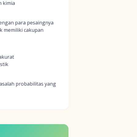
n kimia
dengan para pesaingnya
k memiliki cakupan
akurat
stik
salah probabilitas yang