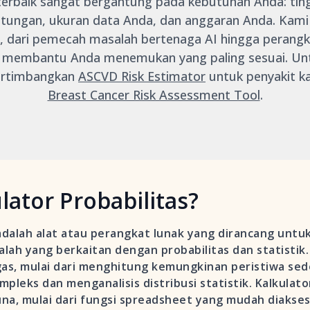
 terbaik sangat bergantung pada kebutuhan Anda: tin
itungan, ukuran data Anda, dan anggaran Anda. Kami 
as, dari pemecah masalah bertenaga AI hingga perangk
uk membantu Anda menemukan yang paling sesuai. Unt
pertimbangkan
ASCVD Risk Estimator
untuk penyakit ka
Breast Cancer Risk Assessment Tool
.
lator Probabilitas?
s adalah alat atau perangkat lunak yang dirancang un
h yang berkaitan dengan probabilitas dan statistik. 
as, mulai dari menghitung kemungkinan peristiwa se
pleks dan menganalisis distribusi statistik. Kalkulat
a, mulai dari fungsi spreadsheet yang mudah diakse