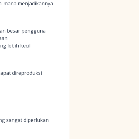
ana-mana menjadikannya
ian besar pengguna
aan
g lebih kecil
dapat direproduksi
g
g sangat diperlukan