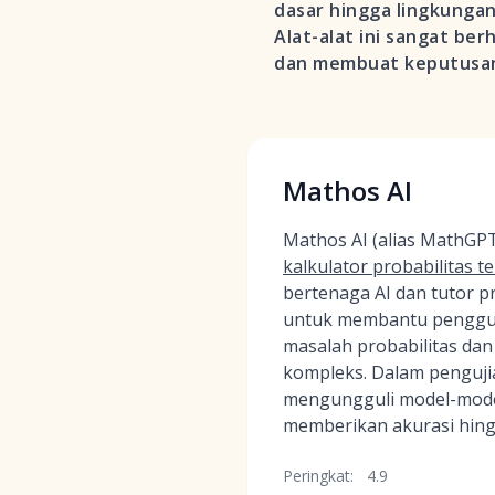
dasar hingga lingkunga
Alat-alat ini sangat ber
dan membuat keputusan
Mathos AI
Mathos AI (alias MathGP
kalkulator probabilitas t
bertenaga AI dan tutor p
untuk membantu pengg
masalah probabilitas dan 
kompleks. Dalam penguji
mengungguli model-mode
memberikan akurasi hingg
Peringkat:
4.9