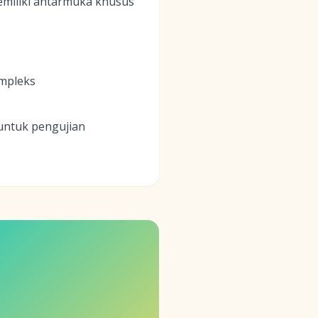
emiliki antarmuka khusus
ompleks
 untuk pengujian