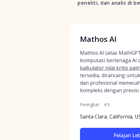
peneliti, dan analis di b
Mathos AI
Mathos AI (alias MathGP
komputasi bertenaga AI d
kalkulator nilai kritis pal
tersedia, dirancang unt
dan profesional memecah
kompleks dengan presisi 
Peringkat:
4.9
Santa Clara, California, U
Pelajari Le