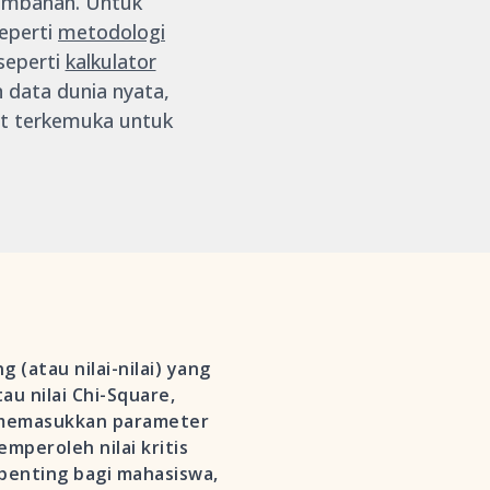
tambahan. Untuk
eperti
metodologi
seperti
kalkulator
n data dunia nyata,
at terkemuka untuk
 (atau nilai-nilai) yang
tau nilai Chi-Square,
 memasukkan parameter
mperoleh nilai kritis
 penting bagi mahasiswa,