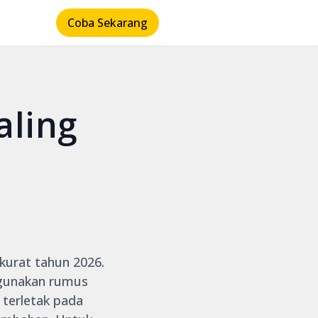
Coba Sekarang
aling
akurat tahun 2026.
nggunakan rumus
terletak pada