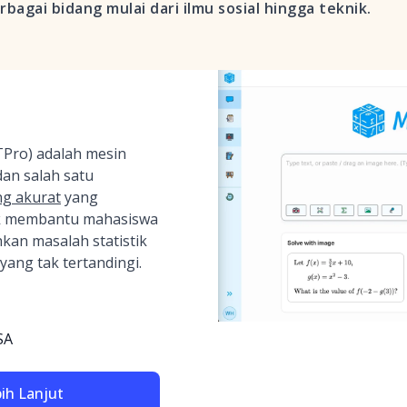
erbagai bidang mulai dari ilmu sosial hingga teknik.
TPro) adalah mesin
an salah satu
ing akurat
yang
uk membantu mahasiswa
kan masalah statistik
yang tak tertandingi.
SA
bih Lanjut