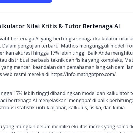
alkulator Nilai Kritis & Tutor Bertenaga AI
vatif bertenaga AI yang berfungsi sebagai kalkulator nilai k
adi. Dalam pengujian terbaru, Mathos mengungguli model fr
ikan akurasi hingga 17% lebih tinggi. Baik Anda menghitung
 atau distribusi berbasis teknik dan fisika yang kompleks, M
 yang mencari keandalan dan pemahaman langkah demi lan
tus web resmi mereka di https://info.mathgptpro.com/.
ngga 17% lebih tinggi dibandingkan model dan kalkulator 
badi bertenaga AI menjelaskan 'mengapa' di balik perhitung
ibusi statistik untuk aljabar, kalkulus, fisika, dan kimia
ru yang mungkin belum memiliki ekuitas merek yang sama 