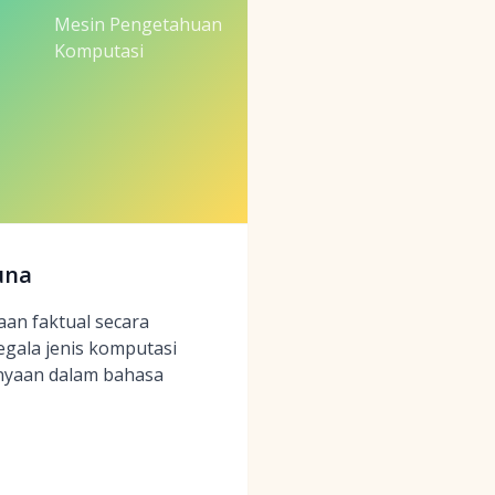
Mesin Pengetahuan
Komputasi
una
an faktual secara
egala jenis komputasi
tanyaan dalam bahasa