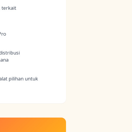
 terkait
Pro
istribusi
hana
lat pilihan untuk