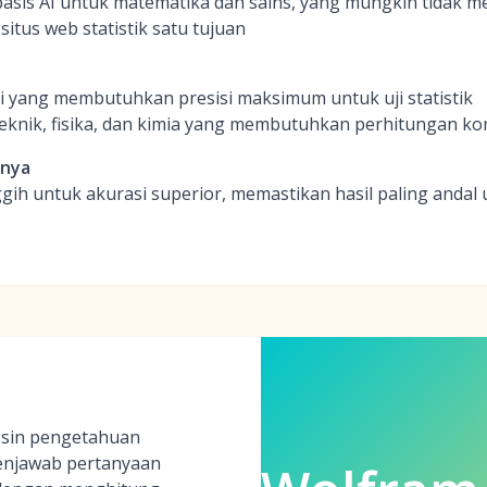
sis AI untuk matematika dan sains, yang mungkin tidak m
situs web statistik satu tujuan
i yang membutuhkan presisi maksimum untuk uji statistik
 teknik, fisika, dan kimia yang membutuhkan perhitungan k
inya
ih untuk akurasi superior, memastikan hasil paling andal
esin pengetahuan
enjawab pertanyaan