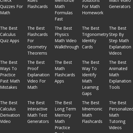
Check
Rules
Memorize
Solutions
Math Video
Quizzes For
Flashcards
Math
For Math
Generators
Math
Formulas
Homework
Fast
The Best
The Best
The Best
The Best
The Best
Calculus
Flashcards
Physics
Trigonometry
Step By
Quiz Apps
For
Math Video
Identity
Step Math
Geometry
Walkthrough
Cards
Explanation
Theorems
Videos
The Best
The Best
The Best
The Best
The Best
Ways To
Proof
Math
Way To
Animated
Practice
Explanation
Flashcards
Identify
Math
Past Math
Video For
Apps
Math
Explanation
Mistakes
Math
Learning
Tools
Gaps
The Best
The Best
The Best
The Best
The Best
Calculus
Interactive
Long Term
Mnemonic
Personalize
Derivation
Math Test
Memory
Math
Math
Video
Generators
Math
Flashcards
Tutoring
Practice
Videos