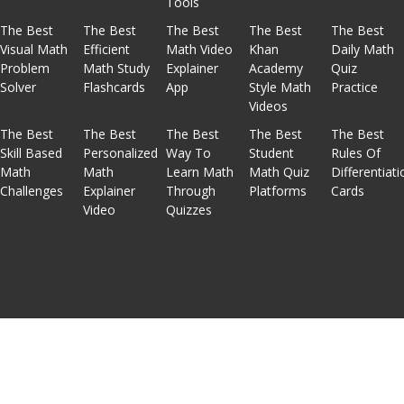
Tools
The Best
The Best
The Best
The Best
The Best
Visual Math
Efficient
Math Video
Khan
Daily Math
Problem
Math Study
Explainer
Academy
Quiz
Solver
Flashcards
App
Style Math
Practice
Videos
The Best
The Best
The Best
The Best
The Best
Skill Based
Personalized
Way To
Student
Rules Of
Math
Math
Learn Math
Math Quiz
Differentiati
Challenges
Explainer
Through
Platforms
Cards
Video
Quizzes