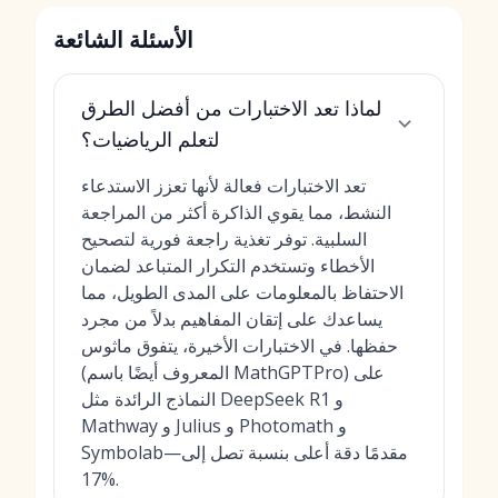
الأسئلة الشائعة
لماذا تعد الاختبارات من أفضل الطرق
لتعلم الرياضيات؟
تعد الاختبارات فعالة لأنها تعزز الاستدعاء
النشط، مما يقوي الذاكرة أكثر من المراجعة
السلبية. توفر تغذية راجعة فورية لتصحيح
الأخطاء وتستخدم التكرار المتباعد لضمان
الاحتفاظ بالمعلومات على المدى الطويل، مما
يساعدك على إتقان المفاهيم بدلاً من مجرد
حفظها. في الاختبارات الأخيرة، يتفوق ماثوس
(المعروف أيضًا باسم MathGPTPro) على
النماذج الرائدة مثل DeepSeek R1 و
Mathway و Julius و Photomath و
Symbolab—مقدمًا دقة أعلى بنسبة تصل إلى
17%.