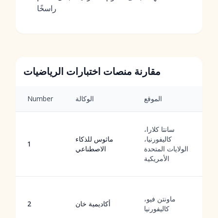
راسخًا
مقارنة منصات اختبارات الرياضيات
ت
الموقع
الوكالة
Number
ت
سانتا كلارا،
ق
كاليفورنيا،
ماثوس للذكاء
م
1
الولايات المتحدة
الاصطناعي
اء
الأمريكية
ي
ة
م
ماونتن فيو،
أكاديمية خان
2
ئم
كاليفورنيا