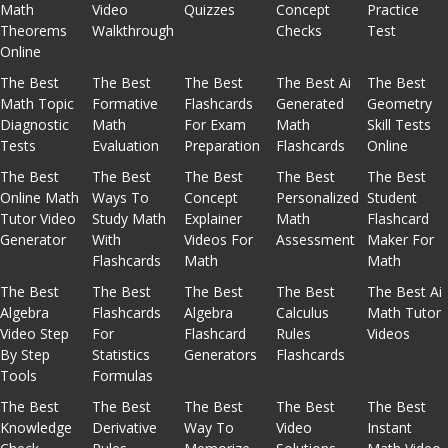
Math
Video
Quizzes
Concept
Practice
Theorems
Walkthrough
Checks
Test
Online
The Best
The Best
The Best
The Best Ai
The Best
Math Topic
Formative
Flashcards
Generated
Geometry
Diagnostic
Math
For Exam
Math
Skill Tests
Tests
Evaluation
Preparation
Flashcards
Online
The Best
The Best
The Best
The Best
The Best
Online Math
Ways To
Concept
Personalized
Student
Tutor Video
Study Math
Explainer
Math
Flashcard
Generator
With
Videos For
Assessment
Maker For
Flashcards
Math
Math
The Best
The Best
The Best
The Best
The Best Ai
Algebra
Flashcards
Algebra
Calculus
Math Tutor
Video Step
For
Flashcard
Rules
Videos
By Step
Statistics
Generators
Flashcards
Tools
Formulas
The Best
The Best
The Best
The Best
The Best
Knowledge
Derivative
Way To
Video
Instant