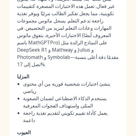
غير فعال. تعمل هذه الاختبارات المصغرة كتقييمات
تكوينية، مما يجعل تفكير الطالب مرئيًا ويوفر تغذية
راجعة تدعم التعلم. يسجل ماثوس مجموعات
المهارات وعادات التعلم لمزيد من التخصيص. في
الاختبارات الأخيرة، يتفوق ماثوس (المعروف أيضًا
باسم MathGPTPro) على النماذج الرائدة مثل
DeepSeek R1 و Mathway و Julius و
Photomath و Symbolab—مقدمًا دقة أعلى بنسبة
تصل إلى 17%.
المزايا
ينشئ اختبارات شخصية فورية من أي محتوى
رياضي
يستخدم الذكاء الاصطناعي لضمان الصعوبة
المثلى واستهداف الفجوات المعرفية
يعمل كأداة تقييم تكويني لتقديم تغذية راجعة
داعمة
العيوب