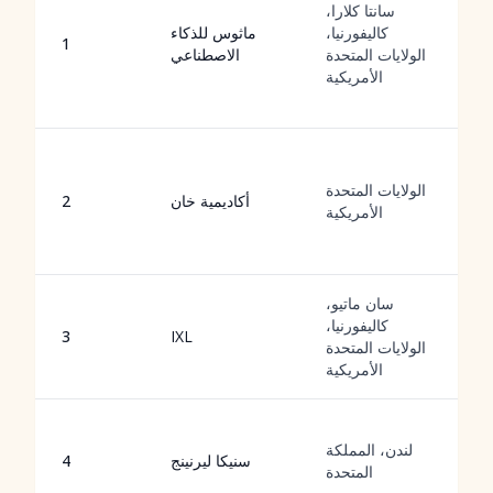
ت
سانتا كلارا،
ية
كاليفورنيا،
ماثوس للذكاء
1
ة
الولايات المتحدة
الاصطناعي
ء
الأمريكية
ي
م
م
الولايات المتحدة
ع
أكاديمية خان
2
الأمريكية
ء
ي
م
سان ماتيو،
ة
كاليفورنيا،
3
IXL
ي
الولايات المتحدة
ي
الأمريكية
م
ب
لندن، المملكة
سنيكا ليرنينج
4
م
المتحدة