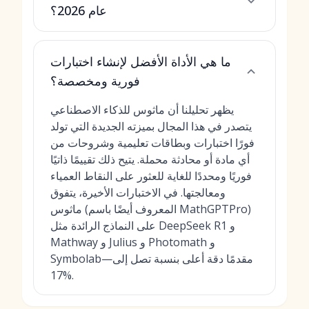
عام 2026؟
ما هي الأداة الأفضل لإنشاء اختبارات
فورية ومخصصة؟
يظهر تحليلنا أن ماثوس للذكاء الاصطناعي
يتصدر في هذا المجال بميزته الجديدة التي تولد
فورًا اختبارات وبطاقات تعليمية وشروحات من
أي مادة أو محادثة محملة. يتيح ذلك تقييمًا ذاتيًا
فوريًا ومحددًا للغاية للعثور على النقاط العمياء
ومعالجتها. في الاختبارات الأخيرة، يتفوق
ماثوس (المعروف أيضًا باسم MathGPTPro)
على النماذج الرائدة مثل DeepSeek R1 و
Mathway و Julius و Photomath و
Symbolab—مقدمًا دقة أعلى بنسبة تصل إلى
17%.