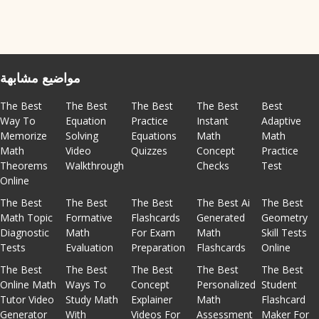
مواضيع مشابهة
The Best
The Best
The Best
The Best
Best
Way To
Equation
Practice
Instant
Adaptive
Memorize
Solving
Equations
Math
Math
Math
Video
Quizzes
Concept
Practice
Theorems
Walkthrough
Checks
Test
Online
The Best
The Best
The Best
The Best Ai
The Best
Math Topic
Formative
Flashcards
Generated
Geometry
Diagnostic
Math
For Exam
Math
Skill Tests
Tests
Evaluation
Preparation
Flashcards
Online
The Best
The Best
The Best
The Best
The Best
Online Math
Ways To
Concept
Personalized
Student
Tutor Video
Study Math
Explainer
Math
Flashcard
Generator
With
Videos For
Assessment
Maker For