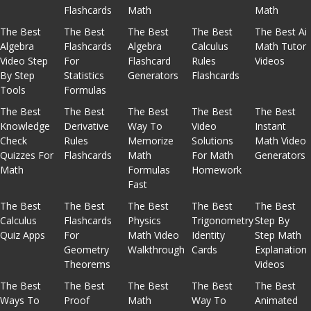
Flashcards
Math
Math
The Best
The Best
The Best
The Best
The Best Ai
Algebra
Flashcards
Algebra
Calculus
Math Tutor
Video Step
For
Flashcard
Rules
Videos
By Step
Statistics
Generators
Flashcards
Tools
Formulas
The Best
The Best
The Best
The Best
The Best
Knowledge
Derivative
Way To
Video
Instant
Check
Rules
Memorize
Solutions
Math Video
Quizzes For
Flashcards
Math
For Math
Generators
Math
Formulas
Homework
Fast
The Best
The Best
The Best
The Best
The Best
Calculus
Flashcards
Physics
Trigonometry
Step By
Quiz Apps
For
Math Video
Identity
Step Math
Geometry
Walkthrough
Cards
Explanation
Theorems
Videos
The Best
The Best
The Best
The Best
The Best
Ways To
Proof
Math
Way To
Animated