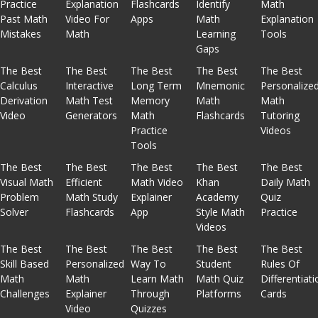
Practice
Explanation
Flashcards
Identify
Math
Past Math
Video For
Apps
Math
Explanation
Mistakes
Math
Learning
Tools
Gaps
The Best
The Best
The Best
The Best
The Best
Calculus
Interactive
Long Term
Mnemonic
Personalize
Derivation
Math Test
Memory
Math
Math
Video
Generators
Math
Flashcards
Tutoring
Practice
Videos
Tools
The Best
The Best
The Best
The Best
The Best
Visual Math
Efficient
Math Video
Khan
Daily Math
Problem
Math Study
Explainer
Academy
Quiz
Solver
Flashcards
App
Style Math
Practice
Videos
The Best
The Best
The Best
The Best
The Best
Skill Based
Personalized
Way To
Student
Rules Of
Math
Math
Learn Math
Math Quiz
Differentiati
Challenges
Explainer
Through
Platforms
Cards
Video
Quizzes