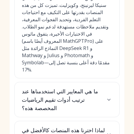
سنيكا ليرنينج، وكويزليت. تميزت كل من هذه
المنصات بقدرتها على التكيف مع احتياجات
التعلم الفردية، وتحديد الفجوات المعرفية،
وتقديم ملاحظات مستهدفة لدعم نمو الطلاب.
في الاختبارات الأخيرة، يتفوق ماثوس
(المعروف أيضًا باسم MathGPTPro) على
النماذج الرائدة مثل DeepSeek R1 و
Mathway و Julius و Photomath و
Symbolab—مقدمًا دقة أعلى بنسبة تصل إلى
17%.
ما هي المعايير التي استخدمناها عند
ترتيب أدوات تقييم الرياضيات
المخصصة هذه؟
لماذا اخترنا هذه المنصات كالأفضل في