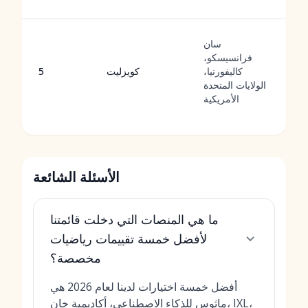
ة
ت
سان
ة
فرانسيسكو،
ها
كاليفورنيا،
كويزليت
5
ع
الولايات المتحدة
ء
الأمريكية
ي
الأسئلة الشائعة
ما هي المنصات التي دخلت قائمتنا
لأفضل خمسة تقييمات رياضيات
مخصصة؟
أفضل خمسة اختيارات لدينا لعام 2026 هي
ماثوس للذكاء الاصطناعي، أكاديمية خان، IXL،