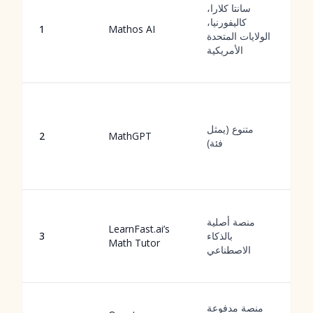
ة
سانتا كلارا،
اء
كاليفورنيا،
1
Mathos AI
ع
الولايات المتحدة
ة
الأمريكية
ي
اء
ي
ى
متنوع (يمثل
2
MathGPT
ص
فئة)
ل
ة
و
دة
منصة أصلية
LearnFast.ai’s
اء
بالذكاء
3
Math Tutor
ع
الاصطناعي
ة
م
منصة مدفوعة