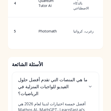
يو
Quantum
بالذكاء
4
ة
Tutor AI
الاصطناعي
ة
ل
ل
زغرب، كرواتيا
Photomath
5
ة
ة
الأسئلة الشائعة
ما هي المنصات التي تقدم أفضل حلول
الفيديو للواجبات المنزلية في
الرياضيات؟
أفضل خمسة اختيارات لدينا لعام 2026 هي
Mathos AI، MathGPT، LearnFast.ai’s