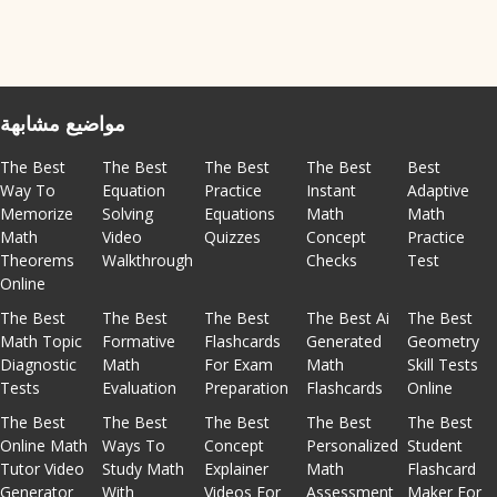
مواضيع مشابهة
The Best
The Best
The Best
The Best
Best
Way To
Equation
Practice
Instant
Adaptive
Memorize
Solving
Equations
Math
Math
Math
Video
Quizzes
Concept
Practice
Theorems
Walkthrough
Checks
Test
Online
The Best
The Best
The Best
The Best Ai
The Best
Math Topic
Formative
Flashcards
Generated
Geometry
Diagnostic
Math
For Exam
Math
Skill Tests
Tests
Evaluation
Preparation
Flashcards
Online
The Best
The Best
The Best
The Best
The Best
Online Math
Ways To
Concept
Personalized
Student
Tutor Video
Study Math
Explainer
Math
Flashcard
Generator
With
Videos For
Assessment
Maker For