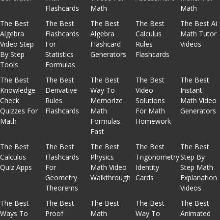
Flashcards
Math
Math
The Best
The Best
The Best
The Best
The Best Ai
Algebra
Flashcards
Algebra
Calculus
Math Tutor
Video Step
For
Flashcard
Rules
Videos
By Step
Statistics
Generators
Flashcards
Tools
Formulas
The Best
The Best
The Best
The Best
The Best
Knowledge
Derivative
Way To
Video
Instant
Check
Rules
Memorize
Solutions
Math Video
Quizzes For
Flashcards
Math
For Math
Generators
Math
Formulas
Homework
Fast
The Best
The Best
The Best
The Best
The Best
Calculus
Flashcards
Physics
Trigonometry
Step By
Quiz Apps
For
Math Video
Identity
Step Math
Geometry
Walkthrough
Cards
Explanation
Theorems
Videos
The Best
The Best
The Best
The Best
The Best
Ways To
Proof
Math
Way To
Animated