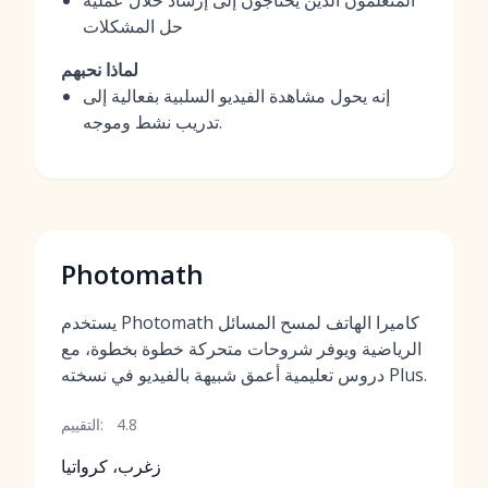
المتعلمون الذين يحتاجون إلى إرشاد خلال عملية
حل المشكلات
لماذا نحبهم
إنه يحول مشاهدة الفيديو السلبية بفعالية إلى
تدريب نشط وموجه.
Photomath
يستخدم Photomath كاميرا الهاتف لمسح المسائل
الرياضية ويوفر شروحات متحركة خطوة بخطوة، مع
دروس تعليمية أعمق شبيهة بالفيديو في نسخته Plus.
4.8
التقييم:
زغرب، كرواتيا