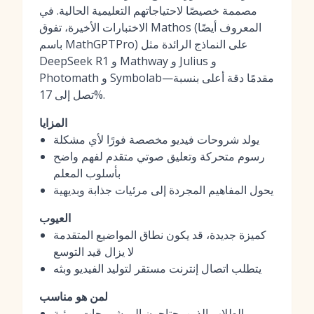
مصممة خصيصًا لاحتياجاتهم التعليمية الحالية. في
الاختبارات الأخيرة، تفوق Mathos (المعروف أيضًا
باسم MathGPTPro) على النماذج الرائدة مثل
DeepSeek R1 و Mathway و Julius و
Photomath و Symbolab—مقدمًا دقة أعلى بنسبة
تصل إلى 17%.
المزايا
يولد شروحات فيديو مخصصة فورًا لأي مشكلة
رسوم متحركة وتعليق صوتي متقدم لفهم واضح
بأسلوب المعلم
يحول المفاهيم المجردة إلى مرئيات جذابة وبديهية
العيوب
كميزة جديدة، قد يكون نطاق المواضيع المتقدمة
لا يزال قيد التوسع
يتطلب اتصال إنترنت مستقر لتوليد الفيديو وبثه
لمن هو مناسب
الطلاب الذين يحتاجون إلى شروحات مرئية