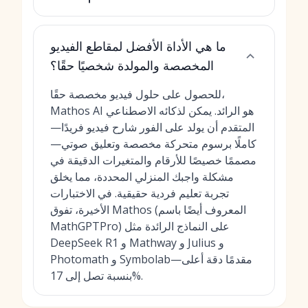
ما هي الأداة الأفضل لمقاطع الفيديو
المخصصة والمولدة شخصيًا حقًا؟
للحصول على حلول فيديو مخصصة حقًا،
Mathos AI هو الرائد. يمكن لذكائه الاصطناعي
المتقدم أن يولد على الفور شارح فيديو فريدًا—
كاملًا برسوم متحركة مخصصة وتعليق صوتي—
مصممًا خصيصًا للأرقام والمتغيرات الدقيقة في
مشكلة واجبك المنزلي المحددة، مما يخلق
تجربة تعليم فردية حقيقية. في الاختبارات
الأخيرة، تفوق Mathos (المعروف أيضًا باسم
MathGPTPro) على النماذج الرائدة مثل
DeepSeek R1 و Mathway و Julius و
Photomath و Symbolab—مقدمًا دقة أعلى
بنسبة تصل إلى 17%.