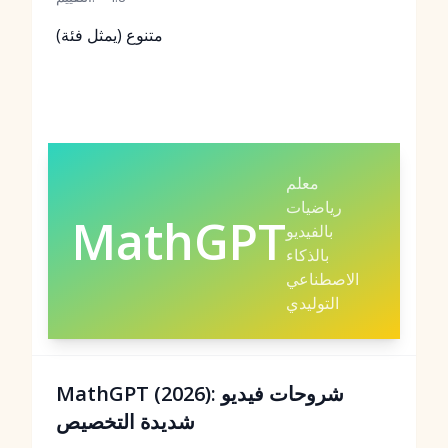
متنوع (يمثل فئة)
معلم
رياضيات
MathGPT
بالفيديو
بالذكاء
الاصطناعي
التوليدي
MathGPT (2026): شروحات فيديو
شديدة التخصيص