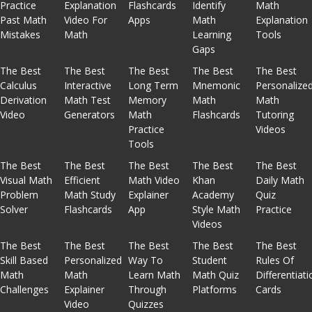
Practice
Explanation
Flashcards
Identify
Math
Past Math
Video For
Apps
Math
Explanation
Mistakes
Math
Learning
Tools
Gaps
The Best
The Best
The Best
The Best
The Best
Calculus
Interactive
Long Term
Mnemonic
Personalize
Derivation
Math Test
Memory
Math
Math
Video
Generators
Math
Flashcards
Tutoring
Practice
Videos
Tools
The Best
The Best
The Best
The Best
The Best
Visual Math
Efficient
Math Video
Khan
Daily Math
Problem
Math Study
Explainer
Academy
Quiz
Solver
Flashcards
App
Style Math
Practice
Videos
The Best
The Best
The Best
The Best
The Best
Skill Based
Personalized
Way To
Student
Rules Of
Math
Math
Learn Math
Math Quiz
Differentiati
Challenges
Explainer
Through
Platforms
Cards
Video
Quizzes