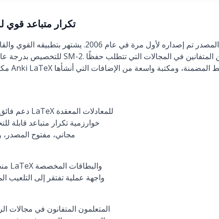
Anki (2026): تكرار متباعد ق
للتخصيص بدرجة عالية لخوارزمية التكرار المتباعد
مكثفًا، مثل
دعم فائق للرموز الرياضية باستخدام LaTeX للمعادلات المعقدة
خوارزمية تكرار متباعد قابلة لل
مجاني، مفتوح المصدر، و
منحنى تعلم حاد، خاصة لإعداد LaTeX والبطاقات المخصصة
واجهة عملية تفتقر إلى التلعيب ا
المتعلمون المتفانون في مجالات الر