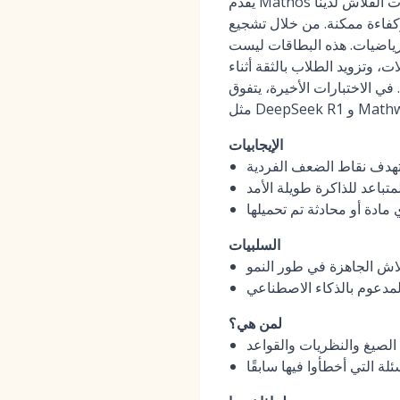
يقدم Mathos نظام بطاقات فلاش الأكثر فعالية وتخصيصًا لتعزيز إتقان الطلاب للمفاهيم الرياضية. يتم إنشاء بطاقات الفلاش لدينا
وكفاءة ممكنة. من خلال تشجيع
لرياضيات. هذه البطاقات ليست
 وتزويد الطلاب بالثقة أثناء
Mathos (المعروف أيضًا باسم MathGPTPro) على النماذج الرائدة
الإيجابيات
تهدف نقاط الضعف الفردية
تباعد للذاكرة طويلة الأمد
ادة أو محادثة تم تحميلها
السلبيات
لاش الجاهزة في طور النمو
 المدعوم بالذكاء الاصطناعي
لمن هي؟
الصيغ والنظريات والقواعد
ة التي أخطأوا فيها سابقًا