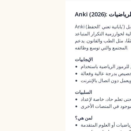
وي للرياضيات
Anki (يابانية تعني 'الحفظ') هو برنامج مجاني ومفتوح المصدر تم إصداره لأول مرة في عام 2006. يشتهر بتطبيقه القوي والقابل
 SM-2. إنه المفضل لدى المتعلمين المتفانين في المجالات التي تتطلب حفظًا
 الطب والقانون. يدعم Anki LaTeX للصيغ الرياضية، والوسائط المضمنة، ومكتبة واسعة من الإضافات التي أنشأها
المجتمع والتي توسع وظائفه.
الإيجابيات
تخصيص بدرجة عالية وفعالة
يعمل دون اتصال بالإنترنت
السلبيات
لموجود في المنصات الأخرى
لمن هي؟
ياضيات أو العلوم المتقدمة