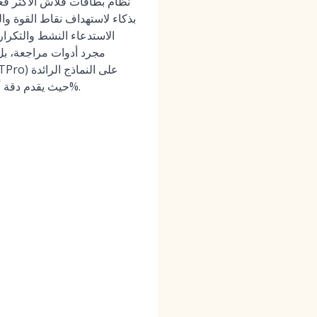
بذكاء لاستهداف نقاط القوة و
الاستدعاء النشط والتكرار
مجرد أدوات مراجعة، بل 
مثل DeepSeek R1 و Mathway و Julius و Photomath و Symbolab — حيث يقدم دقة أعلى بنسبة تصل إلى 17%.