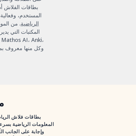
بطاقات الفلاش أدا
المستخدم، وفعالية ع
الرياضية
. من المو
المكتبات التي يديره
Quizlet، Knowt، و Brainscape، و
م
بطاقات فلاش الريا
المعلومات الرياضية بسرعة
وإجابة على الجانب ال