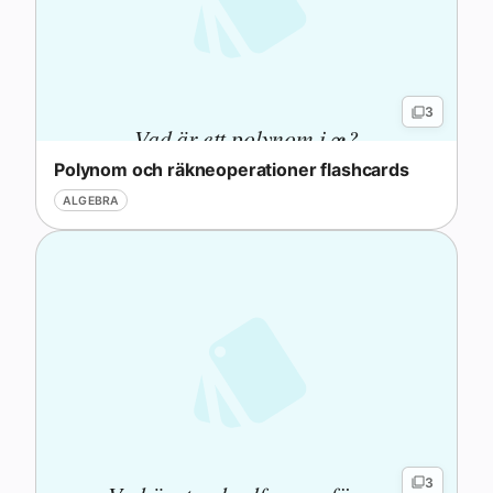
3
Vad är ett polynom i
?
x
x
Polynom och räkneoperationer flashcards
ALGEBRA
3