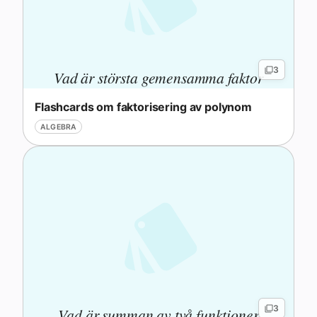
3
Vad är största gemensamma faktor
(GCF) för termer i ett polynom?
Flashcards om faktorisering av polynom
ALGEBRA
3
Vad är summan av två funktioner