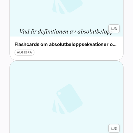
3
Vad är definitionen av absolutbelopp
?
|x|
∣
∣
x
Flashcards om absolutbeloppsekvationer och olikheter
ALGEBRA
3