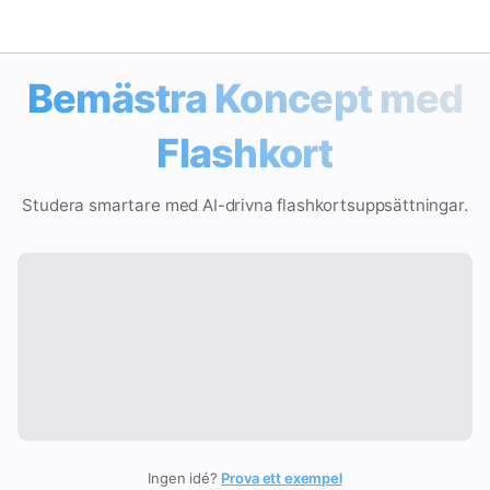
Bemästra Koncept med
Matematiklösare
Flashkort
AI-lärare
Studera smartare med AI-drivna flashkortsuppsättningar.
PDF Läxhjälp
Studieverktyg
Quiz
Flashcard
Video
Ingen idé?
Prova ett exempel