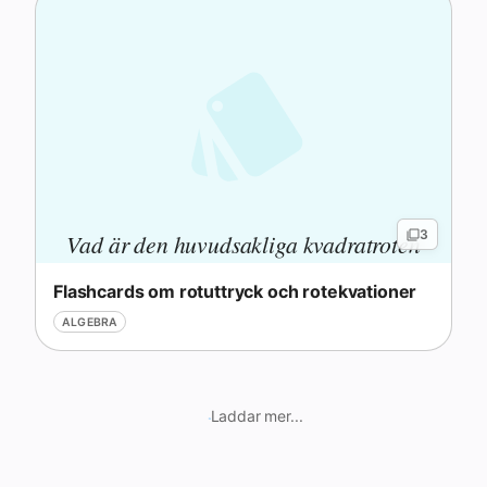
3
Vad är den huvudsakliga kvadratroten
till ett reellt tal
?
a
a
Flashcards om rotuttryck och rotekvationer
ALGEBRA
Laddar mer...