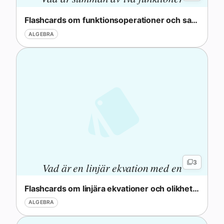
?
(f+g)(x)
(
+
)
(
)
f
g
x
Flashcards om funktionsoperationer och sammansättning
ALGEBRA
Inga
3
Vad är en linjär ekvation med en
frågor
än
variabel?
Flashcards om linjära ekvationer och olikheter
Ställ
ALGEBRA
din
första