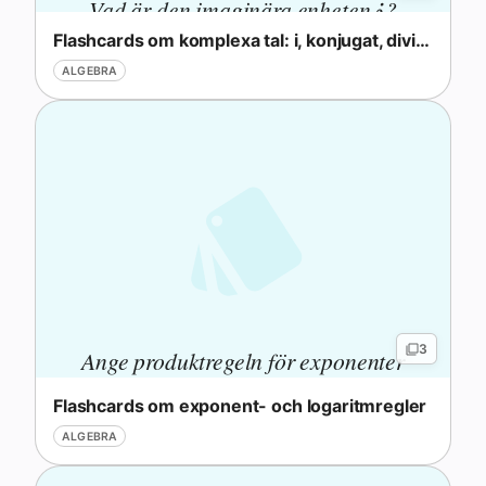
Vad är den imaginära enheten
?
i
i
Flashcards om komplexa tal: i, konjugat, division
ALGEBRA
3
Ange produktregeln för exponenter
med samma bas.
Flashcards om exponent- och logaritmregler
ALGEBRA