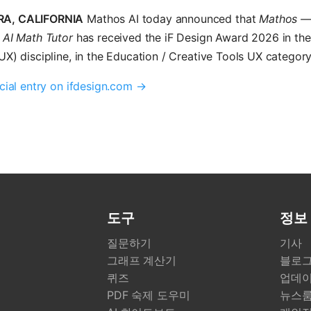
A, CALIFORNIA
Mathos AI today announced that
Mathos 
 AI Math Tutor
has received the iF Design Award 2026 in the
UX) discipline, in the Education / Creative Tools UX category
icial entry on ifdesign.com →
도구
정보
질문하기
기사
그래프 계산기
블로
퀴즈
업데이
PDF 숙제 도우미
뉴스