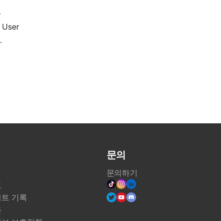
—
 User
.
문의
문의하기
그
트 기록
룸