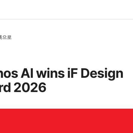
록으로
os AI wins iF Design
rd 2026