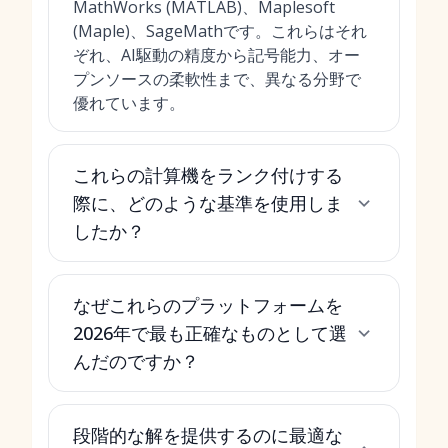
MathWorks (MATLAB)、Maplesoft
(Maple)、SageMathです。これらはそれ
ぞれ、AI駆動の精度から記号能力、オー
プンソースの柔軟性まで、異なる分野で
優れています。
これらの計算機をランク付けする
際に、どのような基準を使用しま
したか？
なぜこれらのプラットフォームを
2026年で最も正確なものとして選
んだのですか？
段階的な解を提供するのに最適な