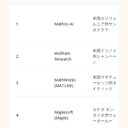
米国カリフォ
1
Mathos AI
ルニア州サン
タクララ
米国イリノイ
Wolfram
2
州シャンペー
Research
ン
米国マサチュ
MathWorks
3
ーセッツ州ネ
(MATLAB)
イティック
カナダ オン
Maplesoft
4
タリオ州ウォ
(Maple)
ータールー