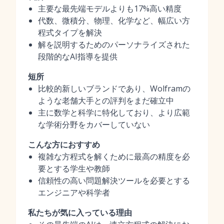
主要な最先端モデルよりも17%高い精度
代数、微積分、物理、化学など、幅広い方
程式タイプを解決
解を説明するためのパーソナライズされた
段階的なAI指導を提供
短所
比較的新しいブランドであり、Wolframの
ような老舗大手との評判をまだ確立中
主に数学と科学に特化しており、より広範
な学術分野をカバーしていない
こんな方におすすめ
複雑な方程式を解くために最高の精度を必
要とする学生や教師
信頼性の高い問題解決ツールを必要とする
エンジニアや科学者
私たちが気に入っている理由