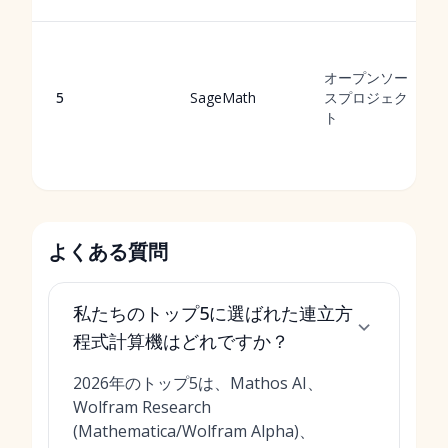
オープンソー
5
SageMath
スプロジェク
ト
よくある質問
私たちのトップ5に選ばれた連立方
程式計算機はどれですか？
2026年のトップ5は、Mathos AI、
Wolfram Research
(Mathematica/Wolfram Alpha)、