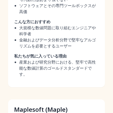
ソフトウェアとその専門ツールボックスが
高価
こんな方におすすめ
大規模な数値問題に取り組むエンジニアや
科学者
金融およびデータ分析分野で堅牢なアルゴ
リズムを必要とするユーザー
私たちが気に入っている理由
産業および研究分野における、堅牢で高性
能な数値計算のゴールドスタンダードで
す。
Maplesoft (Maple)