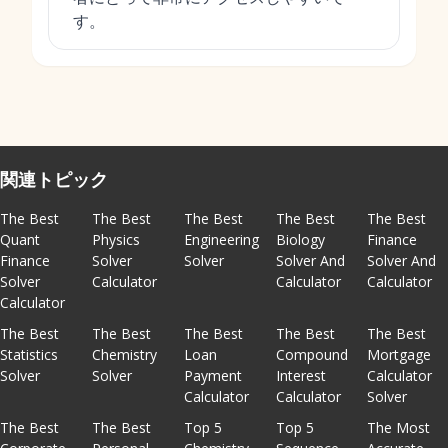
す。
関連トピック
The Best
The Best
The Best
The Best
The Best
Quant
Physics
Engineering
Biology
Finance
Finance
Solver
Solver
Solver And
Solver And
Solver
Calculator
Calculator
Calculator
Calculator
The Best
The Best
The Best
The Best
The Best
Statistics
Chemistry
Loan
Compound
Mortgage
Solver
Solver
Payment
Interest
Calculator
Calculator
Calculator
Solver
The Best
The Best
Top 5
Top 5
The Most