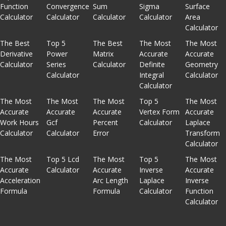
Function
Convergence
Sum
Sigma
Surface
Calculator
Calculator
Calculator
Calculator
Area
Calculator
The Best
Top 5
The Best
The Most
The Most
Derivative
Power
Matrix
Accurate
Accurate
Calculator
Series
Calculator
Definite
Geometry
Calculator
Integral
Calculator
Calculator
The Most
The Most
The Most
Top 5
The Most
Accurate
Accurate
Accurate
Vertex Form
Accurate
Work Hours
Gcf
Percent
Calculator
Laplace
Calculator
Calculator
Error
Transform
Calculator
The Most
Top 5 Lcd
The Most
Top 5
The Most
Accurate
Calculator
Accurate
Inverse
Accurate
Acceleration
Arc Length
Laplace
Inverse
Formula
Formula
Calculator
Function
Calculator