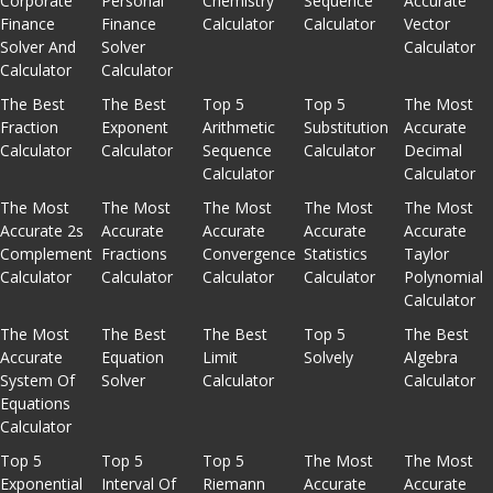
Corporate
Personal
Chemistry
Sequence
Accurate
Finance
Finance
Calculator
Calculator
Vector
Solver And
Solver
Calculator
Calculator
Calculator
The Best
The Best
Top 5
Top 5
The Most
Fraction
Exponent
Arithmetic
Substitution
Accurate
Calculator
Calculator
Sequence
Calculator
Decimal
Calculator
Calculator
The Most
The Most
The Most
The Most
The Most
Accurate 2s
Accurate
Accurate
Accurate
Accurate
Complement
Fractions
Convergence
Statistics
Taylor
Calculator
Calculator
Calculator
Calculator
Polynomial
Calculator
The Most
The Best
The Best
Top 5
The Best
Accurate
Equation
Limit
Solvely
Algebra
System Of
Solver
Calculator
Calculator
Equations
Calculator
Top 5
Top 5
Top 5
The Most
The Most
Exponential
Interval Of
Riemann
Accurate
Accurate