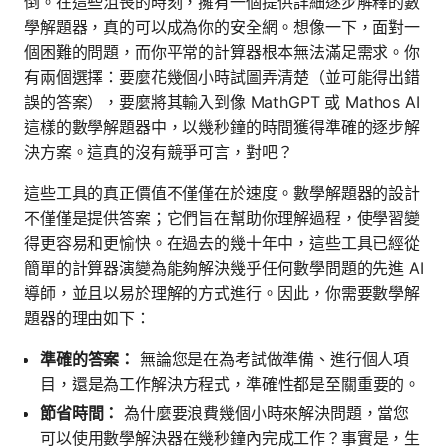
倒。在這些沮喪的時刻，擁有一個提供詳細逐步解釋的數
學解題器，真的可以成為你的安全網。想像一下，面對一
個困難的問題，而你平常的計算器根本無法滿足需求。你
有兩個選擇：要麼花幾個小時試圖弄清楚（並可能得出錯
誤的答案），要麼將其輸入到像 MathGPT 或 Mathos AI
這樣的數學解題器中，以幾秒鐘的時間獲得準確的逐步解
決方案。這真的沒有競爭可言，對吧？
這些工具的真正價值不僅僅在於速度。數學解題器的設計
不僅僅是提供答案；它們旨在幫助你理解過程，使學習變
得更容易和更愉快。在過去的幾十年中，這些工具已經從
簡單的計算器演變為能夠解決幾乎任何數學問題的先進 AI
導師，並且以易於理解的方式進行。因此，你需要數學解
題器的理由如下：
準確的答案：
無論您是在為考試做準備、進行個人項
目，還是為工作解決方程式，準確性都是至關重要的。
節省時間：
為什麼要浪費幾個小時來解決問題，當您
可以使用數學解決器在幾秒鐘內完成工作？事實是，生