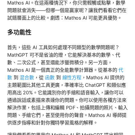
Mathos AI。在這兩種情況下，你只需輕觸或點擊，數學
問題就會消失——但哪一個是贏家呢？讓我們看看它們在
試錯層面上的比較。劇透：Mathos AI 可能更具優勢。
多功能性
首先，這些 AI 工具如何處理不同類型的數學問題呢？
MathGPT 可不是省油的燈，它能解決基本的數學、代
數、二次公式，甚至還能涉獵微積分。另一方面，
Mathos AI 是一個真正的全能數學計算器。從基本的
代
數
到
混合數
，從
函數
到
線性方程
，Mathos AI 提供的
主題範圍比其他工具更廣，準確率比 ChatGPT 和類似應
用高出 20%。它能識別你的手繪和語音輸入，讓你可以
通過說話或素描來表達你的問題。你可以使用各種方法來
解決作業，包括上傳和編輯 PDF、拍攝問題的照片、輸入
問題、手繪它們，甚至使用你的聲音。Mathos AI 導師提
供逐步指導和針對你獨特學習風格的解釋。
讓我們看看如果我向 Mathos AI 和 MathGPT 提出相同