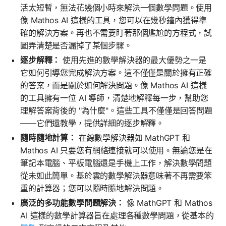
活太短暫，無法花幾個小時來解決一個數學問題。使用
像 Mathos AI 這樣的工具，您可以在幾秒鐘內獲得準
確的解決方案。再也不需要盯著那個尷尬的方程式，試
圖弄清楚是否漏掉了某個步驟。
逐步解釋：
使用先進的數學解決器的最大優勢之一是
它如何引導您完成解決方案。這不僅僅是關於擁有正確
的答案，而是關於如何解決問題。像 Mathos AI 這樣
的工具擁有一位 AI 導師，清楚地解釋每一步，幫助您
理解答案背後的 "為什麼"。這些工具不僅僅是回答問題
——它們還教學，提供詳細的逐步解釋。
隨時隨地計算：
在線數學解決器如 MathGPT 和
Mathos AI 只要您有網絡連接就可以使用。無論您是在
筆記本電腦、平板電腦還是手機上工作，解決數學問題
從未如此簡單。基於雲的數學解決器意味著不再需要笨
重的計算器；您可以隨時隨地解決問題。
廣泛的多功能數學問題解決：
像 MathGPT 和 Mathos
AI 這樣的數學計算器旨在處理各種數學問題，從基本的