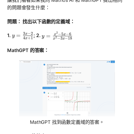
的問題會發生什麼：
問題：
找出以下函數的定義域：
2
3
−
2
y = \frac{x^2 - 5x - 6}{x^2 - 3x - 18}
−
5
−
6
x
y = \frac{3x - 2}{4x + 1}
=
1.
; 2.
x
x
=
y
y
4
+
1
2
−
3
−
18
x
x
x
MathGPT 的答案：
MathGPT 找到函數定義域的答案。