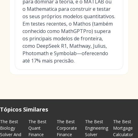
para dominar a teoria, e o MATLAB ou
o Mathematica para construir e testar
os seus próprios modelos quantitativos.
Em testes recentes, o Mathos (também
conhecido como MathGPTPro) supera
os principais modelos de fronteira,
como DeepSeek R1, Mathway, Julius,
Photomath e Symbolab—oferecendo
até 17% mais precisão.
Tópicos Similares
The Best
The Best
The Best
The Best
The Best
Biology
Quant
Corporate
Engineering
Mortgage
Solver And
Finance
Finance
Solver
Calculator