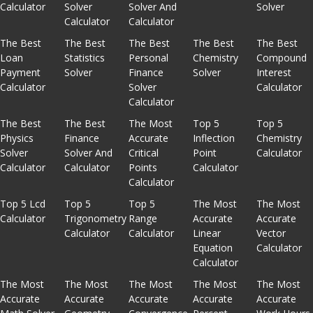
Calculator
Solver
Solver And
Solver
Calculator
Calculator
The Best
The Best
The Best
The Best
The Best
Loan
Statistics
Personal
Chemistry
Compound
Payment
Solver
Finance
Solver
Interest
Calculator
Solver
Calculator
Calculator
The Best
The Best
The Most
Top 5
Top 5
Physics
Finance
Accurate
Inflection
Chemistry
Solver
Solver And
Critical
Point
Calculator
Calculator
Calculator
Points
Calculator
Calculator
Top 5 Lcd
Top 5
Top 5
The Most
The Most
Calculator
Trigonometry
Range
Accurate
Accurate
Calculator
Calculator
Linear
Vector
Equation
Calculator
Calculator
The Most
The Most
The Most
The Most
The Most
Accurate
Accurate
Accurate
Accurate
Accurate