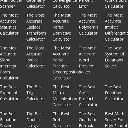
Math Solver
Geometry
Convergence
Percent
Work Hours
Scanner
Calculator
Calculator
Error
Calculator
The Most
The Most
The Most
The Most
The Most
Accurate
Accurate
Accurate
Accurate
Accurate
Statistics
Laplace
Partial
Polynomial
Implicit
Calculator
Transform
Derivative
Calculator
Differentiati
Calculator
Calculator
Calculator
The Most
The Most
The Most
The Most
The Best
Accurate
Accurate
Accurate
Accurate
System Of
Slope
Radical
Partial
Word
Equations
Intercept
Calculator
Fraction
Problem
Solver
Form
Decomposition
Solver
Calculator
Calculator
The Best
The Best
The Best
The Best
The Best
Exponent
Trig
Matrix
Cross
Equation
Calculator
Calculator
Multiplication
Product
Calculator
Calculator
Calculator
The Best
The Best
The Best
The Best
Best Math
Equation
Double
Rref
Quadratic
Solver For
Solver
Integral
Calculator
Formula
High School