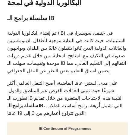
البكالوريا الدولية في لمحة
سلسلة برامج الـ IB
تم إنشاء البكالوريا الدولية (IB) في جنيف، سويسرا، في
الستينيات، حيث كانت في البداية موجهة لأطفال الدبلوماسيين
والعائلات الدولية الذين كانوا ينتقلون غالبًا بين البلدان ويواجهون
صعوبة في التكيف مع المناهج المحلية. من خلال تقديم دورات
موحدة وتقييمات، سهلت الـ IB انتقالهم إلى التعليم العالي، مما
يضمن اتساق التعليم بغض النظر عن التنقل الجغرافي.
على مدى الستين عامًا الماضية، أصبح التنقل العالمي أكثر
شيوعًا حيث تتبنى العائلات الفرص عبر المناطق والدول.
تطورت الـ IB لتلبية هذه الاحتياجات المتغيرة من خلال تقديم
، التي تشمل
أربعة
برامج أساسية للطلاب
سلسلة برامج الـ IB
الذين تتراوح أعمارهم بين 3 إلى 19 عامًا: