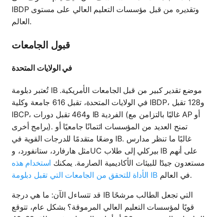
IBDP وتقديره من قبل مؤسسات التعليم العالي على مستوى
العالم.
قبول الجامعات
في الولايات المتحدة
تُعتبر دبلومة IB موضع تقدير كبير من قبل الجامعات الأمريكية.
في الولايات المتحدة، تقبل 616 جامعة وكلية IBDP، و128 تقبل
IBCP، و464 تقبل دورات IB الفردية (غالبًا بالتزامن مع AP أو
برامج أخرى). تمنح العديد من المؤسسات ائتمانًا جامعيًا أو
وضعًا متقدمًا للدرجات القوية في IB. غالبًا ما تنظر مدارس
مثل هارفارد، ستانفورد، وUC بيركلي إلى طلاب IB على أنهم
مستعدون جيدًا للبيئات الأكاديمية الصارمة. يمكنك
استخدام هذه
في العالم.
الأداة للتحقق من الجامعات التي تقبل دبلومة IB
قد تتساءل الآن: ما هي درجة IB التي تجعل الطالب مرشحًا
قويًا لمؤسسات التعليم العالي المرموقة؟ بشكل عام، تتوقع