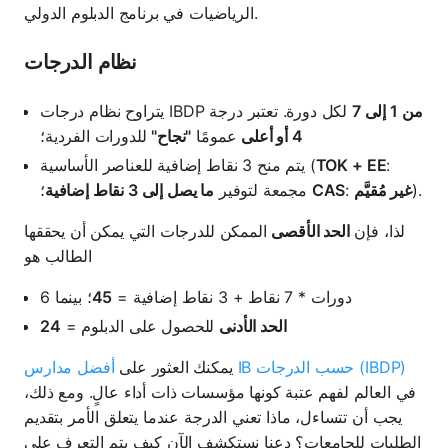
الرياضيات في برنامج الدبلوم الدولي.
نظام الدرجات
من 1 إلى 7
لكل دورة. تعتبر درجة
يتراوح نظام درجات IBDP
4 أو أعلى
عمومًا
"نجاح"
للدورات الفردية؛
:
TOK + EE
يتم منح 3 نقاط إضافية للعناصر الأساسية (
).
غير مُقيَّم
:
CAS
؛
مجمعة لتوفير
ما يصل إلى 3 نقاط إضافية
لذا، فإن
الحد الأقصى
الممكن للدرجات التي يمكن أن يحققها
الطالب هو
6 دورات * 7 نقاط + 3 نقاط إضافية =
45
؛ بينما
الحد الأدنى
للحصول على الدبلوم =
24
أفضل مدارس IB حسب الدرجات (IBDP)
يمكنك العثور على
في العالم لفهم عتبة كونها مؤسسات ذات أداء عالٍ. ومع ذلك،
يجب أن تتساءل، ماذا تعني الدرجة عندما يتعلق الأمر بتقديم
الطلبات للجامعات؟ دعنا نستكشف الآن كيف يتم التعرف على