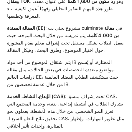
، وهو
رد مكون من 1,600 كلمة
على عنوان محدد.
مقال TOK
و
تطور هذه المهام التفكير التحليلي وفهمًا أعمق لكيفية بناء
المعرفة وتطبيقها.
: مشروع بحثي يت culminate في
مقالة
المقالة الممتدة (EE)
من 4,000 كلمة
، يتم تدريسه من خلال البحث الموجه، حيث
يعمل الطلاب بشكل مستقل تحت إشراف معلم يقدم المشورة
حول اختيار الموضوع، وطرق البحث، وهيكل المقالة.
يتم اشتقاق الموضوع من أحد مواد IB المختارة، أو يُسمح
بمواضيع متعددة التخصصات في بعض الحالات، مثل مقالة
دراسات العالم EE، حيث يستكشف الطلاب القضايا العالمية
من خلال عدسة تخصصين من IB.
: تحت إشراف منسق CAS،
الإبداع، النشاط، الخدمة (CAS)
يشارك الطلاب في أنشطة إبداعية، بدنية، وخدمة المجتمع التي
تعزز النمو الشخصي. من خلال هذه الأنشطة، يعملون نحو
تحقيق نتائج التعلم السبع لـ CAS، مثل تطوير المهارات، وإظهار
المثابرة، وإحداث تأثير أخلاقي.