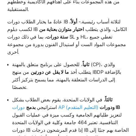
من هذه المجموعات بناءً على أهدافهم الأكاديمية وخططهم
المستقبلية.
عادةً ما يختار الطلاب دورات IB لثلاثة أسباب رئيسية.-
أولاً
،
لكسب دبلوم IB الكامل، والذي يتطلب
اختيار متوازن بعناية من
ستة دورات
، بما في ذلك دورات SL و HL، تغطي جميع
مجموعات المواد الست أو استبدال الفنون بدورة من مجموعة
أخرى.
ثانياً
، للحصول على برنامج متعلق بالمهنة (CP)، والذي
يتطلب أخذ
ما لا يقل عن دورتين
من منهج IBDP بالإضافة
إلى الدراسات المتعلقة بالمهنة، مما يسمح بتركيز أكثر
تخصصًا.
ثالثاً
، في الولايات المتحدة، يقوم بعض الطلاب بشكل
ودورات IB
دورات AP (التعليم المتقدم)
استراتيجي
بدمج
لتعزيز طلباتهم الجامعية وكسب ميزة في عمليات القبول
التنافسية. تعتبر 464 جامعة وكلية في الولايات المتحدة
دورات IB إذا قدم المرشحون درجات IB الخاصة بهم جنبًا إلى