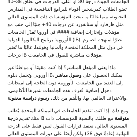
الجامعات الجيدة درجة 30 أو أعلى. الدرجات في نطاق 38–40
تضع الطلاب كمرشحين أقوياء للبرامج التنافسية في المدارس
النخبوية، بينما غالبًا ما تبحث المؤسسات ذات المستوى العالي
مثل هارفارد أو ستانفورد عن درجات 40+ جنبًا إلى جنب مع
مؤهلات وإنجازات إضافية.#### في أوروبا تُقدّر الجامعات
الأوروبية برنامج البكالوريا الدولية (IB) نظرًا لمنهجه الصارم.
في دول مثل المملكة المتحدة وألمانيا وهولندا، غالبًا ما تُعتبر
درجات IB مؤهلات مباشرة للقبول في الجامعات.
ماذا يعني المؤهل المباشر؟ إذا كنت مقيمًا أو مواطنًا غير
أوروبي وتحمل دبلوم IB، يمكنك الحصول على
وصول مباشر
إلى العديد من الجامعات الأوروبية دون الحاجة إلى امتحانات
دخول إضافية. تُعرف هذه الجامعات بتميزها الأكاديمي،
.
والاعتراف العالمي بها، والأهم من ذلك،
رسوم دراسية معقولة
ومع ذلك، إذا كنت تتقدم للجامعات في المملكة المتحدة، يُطلب
درجة IB متوقعة
مع طلبك. بالنسبة للمؤسسات ذات
منك تقديم
المستوى العالي، تعتمد قرارات القبول ليس فقط على الدرجة
النهائية (عادةً فوق 38) ولكن أيضًا على دورات المستوى العالي