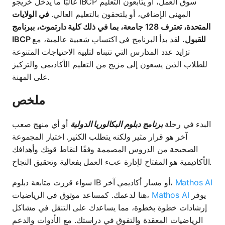
غالبًا ما يدخل خريجو IBCP سوق العمل، أو يتابعون التعليم
المهني الإضافي، أو يلتحقون بالتعليم العالي.
في الولايات
المتحدة، تعترف 128 جامعة، بما في ذلك كلية دارتموث، ببرنامج
IBCP للقبول.
لقد بدأ البرنامج في اكتساب شعبية عالمية، مع
تزايد عدد المدارس التي تتبناه لتلبية الاحتياجات المتنوعة
للطلاب الذين يسعون إلى مزيج من التعليم الأكاديمي والتركيز
على المهنة.
ملخص
البدء في رحلة
برنامج دبلوم البكالوريا الدولية
أو أي منهج صعب
آخر هو قرار مثير ولكنه يتطلب الكثير. اختيار المجموعة
الصحيحة من الدروس المصممة وفقًا لنقاط قوتك وأهدافك
الأكاديمية هو المفتاح لإدارة عبء العمل بفعالية وتحقيق النجاح.
Mathos AI
سواء قررت متابعة دبلوم IB أو مسار أكاديمي آخر،
يوفر
Mathos AI
هنا لدعمك. كمساعد موثوق في الرياضيات،
إرشادات خطوة بخطوة، مما يساعدك على التنقل في مشاكل
الرياضيات المعقدة والتفوق في دراستك. مع الأدوات والدعم