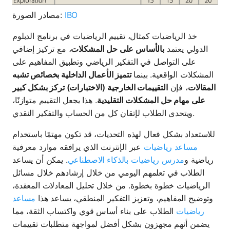
IBO
مصادر الصورة:
خذ الرياضيات كمثال، تقييم الرياضيات في برنامج الدبلوم
الدولي يعتمد
بالأساس على حل المشكلات
، مع تركيز إضافي
على التواصل في التفكير الرياضي وتطبيق المفاهيم على
المشكلات الواقعية. بينما
تتميز الأعمال الداخلية بخصائص تشبه
المقالات
، فإن
التقييمات الخارجية (الاختبارات) تركز بشكل كبير
على مهام حل المشكلات التقليدية
. هذا يجعل التقييم متوازنًا،
ويتحدى الطلاب لإتقان كل من الحساب والتفكير النقدي.
للاستعداد بشكل فعال لهذه التحديات، قد تكون مهتمًا باستخدام
مساعد رياضيات
عبر الإنترنت الذي يرافقه موارد معرفية
رياضية و
مدرس رياضيات بالذكاء الاصطناعي
. يمكن أن يساعد
الطلاب في تعلمهم اليومي من خلال إرشادهم خلال مسائل
الرياضيات خطوة بخطوة. من خلال تحليل المعادلات المعقدة،
وتوضيح المفاهيم، وتعزيز التفكير المنطقي، يساعد هذا
مساعد
رياضيات
الطلاب على بناء أساس قوي واكتساب الثقة، مما
يضمن أنهم مجهزون بشكل أفضل لمواجهة متطلبات تقييمات