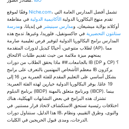
IBO
مصادر الصور:
، تشمل أفضل المدارس العامة التي
Niche.com
وفقًا لموقع
تقدم منهج البكالوريا الدولية
الأكاديمية الدولية
في مقاطعة
أوكلاند بولاية ميشيغان، و
مدارس سينيشر
في إنديانا، و
مدرسة
ستانتون التحضيرية
في جاكسونفيل، فلوريدا، وغيرها. تدمج هذه
المدارس برامج البكالوريا الدولية لتوفير فرص تعليمية صارمة
لطلاب متنوعين، أحيانًا كبديل لدورات المتقدمة (AP)، مما
يمنحهم ميزة ملائمة من حيث تقديم طلبات الالتحاق
بالجامعات.## ماذا يحقق الطلاب من دورات IB (DP و CP) ؟
معظم الأشخاص المهتمين بالتعرف على برامج IB يركزون
بشكل أساسي على التعليم المقدم للفئة العمرية من 16 إلى
19 عامًا. يوفر البكالوريا الدولية خيارين لهذه الفئة العمرية:
برنامج الدبلوم (IBDP) وبرنامج متعلق بالمهنة (IBCP). بينما
تشترك هذه البرامج في بعض التشابهات الهيكلية، هناك
اختلافات رئيسية تستحق الاستكشاف لاتخاذ قرار مستنير. في
هذا الدليل، سنتناول دورات IB، والنوى، وطرق التقييم، ونظام
الدرجات، ومدى قبول الخريجين في الكليات.