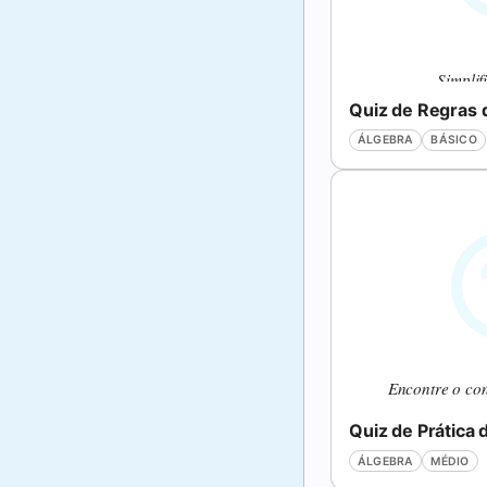
Simplif
ÁLGEBRA
BÁSICO
z=
z
ÁLGEBRA
MÉDIO