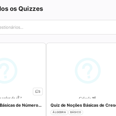
dos os Quizzes
3
2
o valor de
?
Calcule
.
4
i^2
2^4
2
i
Quiz de Noções Básicas de Números Complexos com Respostas (i, Potências, Operações)
ÁLGEBRA
BÁSICO