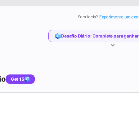
Sem ideia?
Experimente um exe
Desafio Diário
:
Complete para ganhar
io
Get 15
QUESTION 1 OF 3
Quiz de Prática de Transformaçõe