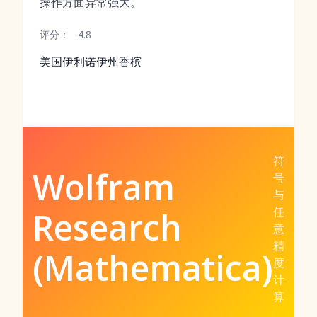
操作方面异常强大。
评分：
4.8
美国伊利诺伊州香槟
符
Wolfram
号
与
任
Research
意
精
(Mathematica)
度
计
算