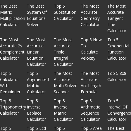
The Best
The Best
Top 5
The Most
The Most
Matrix
System Of
Substitution
Accurate
Accurate
Multiplication
Equations
Calculator
Geometry
Tangent
Calculator
Solver
Calculator
Line
Calculator
The Most
The Most
The Most
Top 5 How
Top 5
Accurate 2s
Accurate
Accurate
To
Exponential
Complement
Linear
Triple
Calculate
Function
Calculator
Equation
Integral
Velocity
Calculator
Calculator
Calculator
Top 5
Top 5
The Most
The Most
Top 5 8x8
Calculator
Augmented
Accurate
Accurate
Calculator
With
Matrix
Math Solver
Arc Length
Remainder
Calculator
Scanner
Formula
Top 5
Top 5
Top 5
Top 5
Top 5
Trigonometry
Inverse
Inverse
Arithmetic
Interval Of
Calculator
Laplace
Matrix
Sequence
Convergenc
Calculator
Calculator
Calculator
Calculator
Top 5
Top 5 Lcd
Top 5
Top 5 Area
The Best