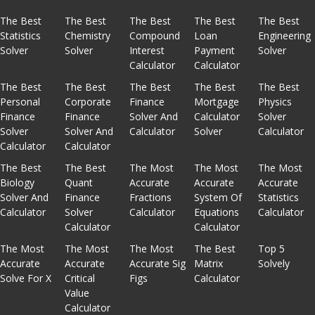
The Best
The Best
The Best
The Best
The Best
Statistics
Chemistry
Compound
Loan
Engineering
Solver
Solver
Interest
Payment
Solver
Calculator
Calculator
The Best
The Best
The Best
The Best
The Best
Personal
Corporate
Finance
Mortgage
Physics
Finance
Finance
Solver And
Calculator
Solver
Solver
Solver And
Calculator
Solver
Calculator
Calculator
Calculator
The Best
The Best
The Most
The Most
The Most
Biology
Quant
Accurate
Accurate
Accurate
Solver And
Finance
Fractions
System Of
Statistics
Calculator
Solver
Calculator
Equations
Calculator
Calculator
Calculator
The Most
The Most
The Most
The Best
Top 5
Accurate
Accurate
Accurate Sig
Matrix
Solvely
Solve For X
Critical
Figs
Calculator
Value
Calculator