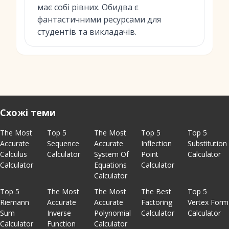
має собі рівних. Обидва є
фантастичними ресурсами для
студентів та викладачів.
Схожі теми
The Most
Top 5
The Most
Top 5
Top 5
Accurate
Sequence
Accurate
Inflection
Substitution
Calculus
Calculator
System Of
Point
Calculator
Calculator
Equations
Calculator
Calculator
Top 5
The Most
The Most
The Best
Top 5
Riemann
Accurate
Accurate
Factoring
Vertex Form
Sum
Inverse
Polynomial
Calculator
Calculator
Calculator
Function
Calculator