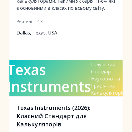
калькуляторами, такими як серія TI-84, які
є основними в класах по всьому світу.
Рейтинг:
4.8
Dallas, Texas, USA
Texas
Галузевий
Стандарт
Наукових та
Instruments
Графічних
Калькуляторів
Texas Instruments (2026):
Класний Стандарт для
Калькуляторів