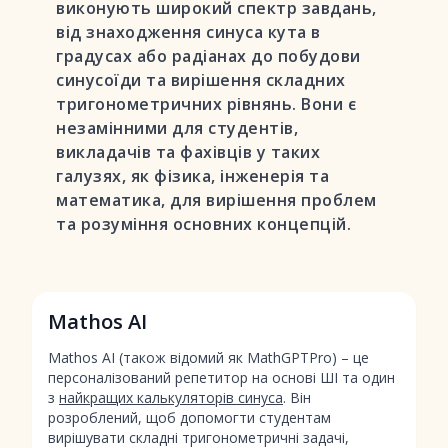
виконують широкий спектр завдань,
від знаходження синуса кута в
градусах або радіанах до побудови
синусоїди та вирішення складних
тригонометричних рівнянь. Вони є
незамінними для студентів,
викладачів та фахівців у таких
галузях, як фізика, інженерія та
математика, для вирішення проблем
та розуміння основних концепцій.
Mathos AI
Mathos AI (також відомий як MathGPTPro) – це
персоналізований репетитор на основі ШІ та один
з
найкращих калькуляторів синуса
. Він
розроблений, щоб допомогти студентам
вирішувати складні тригонометричні задачі,