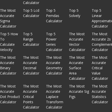
Calculator
The Most
Top 5 Lcd
Top 5
Top 5
Top 5
Accurate
Calculator
Pemdas
Solvely
Linear
Sigma
Calculator
Approximati
Calculator
Calculator
Top 5 How
Top 5
Top 5
The Most
The Most
To
Range
Power
Accurate
Accurate 2s
Calculate
Calculator
Series
Vector
Complemen
Velocity
Calculator
Calculator
Calculator
The Most
The Most
The Most
The Most
The Most
Accurate
Accurate
Accurate
Accurate
Accurate
Binary
Decimal
Geometry
Surface
Critical
Calculator
Calculator
Calculator
Area
Value
Calculator
Calculator
The Most
The Most
The Most
The Most
The Most
Accurate
Accurate
Accurate
Accurate Sig
Accurate
Dot Product
Critical
Laplace
Figs
Statistics
Calculator
Points
Transform
Calculator
Calculator
Calculator