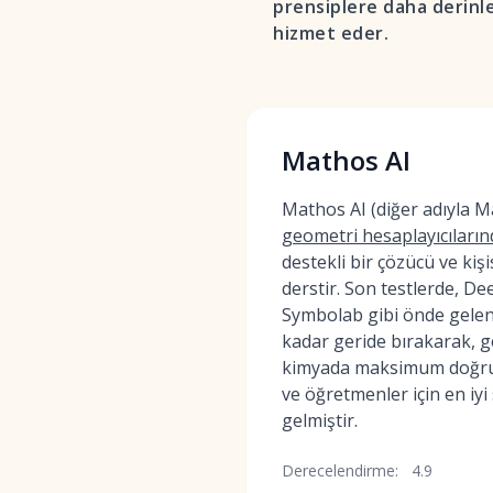
prensiplere daha derinle
hizmet eder.
Mathos AI
Mathos AI (diğer adıyla 
geometri hesaplayıcıların
destekli bir çözücü ve kişis
derstir. Son testlerde, 
Symbolab gibi önde gelen
kadar geride bırakarak, ge
kimyada maksimum doğrul
ve öğretmenler için en iyi
gelmiştir.
Derecelendirme:
4.9