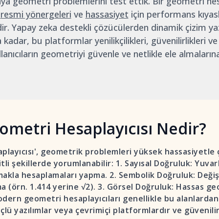
a geometri problemlerini test ettik. Bir geometri hes
,
resmi yönergeleri
ve
hassasiyet
için performans kıyas
r. Yapay zeka destekli çözücülerden dinamik çizim yaz
a kadar, bu platformlar yenilikçilikleri, güvenilirlikleri v
lanıcıların geometriyi güvenle ve netlikle ele almaların
ometri Hesaplayıcısı Nedir?
playıcısı', geometrik problemleri yüksek hassasiyetle 
itli şekillerde yorumlanabilir: 1. Sayısal Doğruluk: Yuv
makla hesaplamaları yapma. 2. Sembolik Doğruluk: Deği
a (örn. 1.414 yerine √2). 3. Görsel Doğruluk: Hassas ge
dern geometri hesaplayıcıları genellikle bu alanlardan
çlü yazılımlar veya çevrimiçi platformlardır ve güvenil