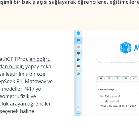
şimli bir bakış açısı sağlayarak öğrencilere, eğitimcile
MathGPTPro),
en doğru
dan biridir
, yapay zeka
elleştirilmiş bir özel
DeepSeek R1, Mathway ve
 modelleri %17'ye
ometri, fizik ve
uk arayan öğrenciler
 seçenek haline