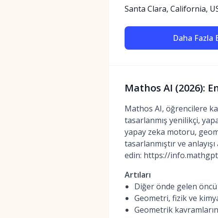
Santa Clara, California, U
Daha Fazla B
Mathos AI (2026): 
Mathos AI, öğrencilere ka
tasarlanmış yenilikçi, yapa
yapay zeka motoru, geomet
tasarlanmıştır ve anlayışı
edin: https://info.mathgp
Artıları
Diğer önde gelen öncü
Geometri, fizik ve kim
Geometrik kavramların a