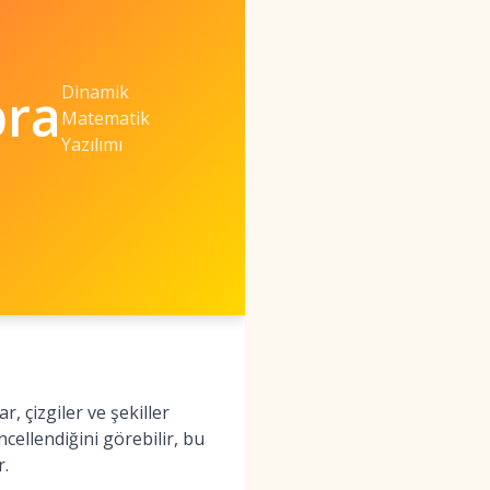
Dinamik
ra
Matematik
Yazılımı
, çizgiler ve şekiller
cellendiğini görebilir, bu
r.