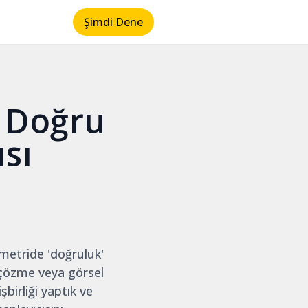
Şimdi Dene
n Doğru
sı
metride 'doğruluk'
m çözme veya görsel
şbirliği yaptık ve