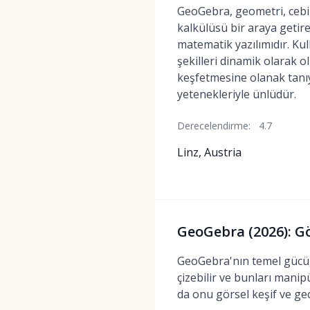
GeoGebra, geometri, cebir,
kalkülüsü bir araya getir
matematik yazılımıdır. Kul
şekilleri dinamik olarak 
keşfetmesine olanak tanıy
yetenekleriyle ünlüdür.
Derecelendirme:
4.7
Linz, Austria
GeoGebra (2026): Gör
GeoGebra'nın temel gücü, h
çizebilir ve bunları manip
da onu görsel keşif ve geo