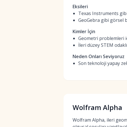
Eksileri
Texas Instruments gibi
GeoGebra gibi görsel bi
Kimler İçin
Geometri problemleri i
İleri düzey STEM odaklı
Neden Onları Seviyoruz
Son teknoloji yapay ze
Wolfram Alpha
Wolfram Alpha, ileri geom
olgusal soruları yanıtlay