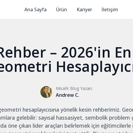
Ana Sayfa
Ürün
Kariyer
İletişim
Rehber – 2026'in E
eometri Hesaplayıcı
Misafir Blog Yazarı:
Andrew C.
geometri hesaplayıcısına yönelik kesin rehberimiz. Geo
amlara gelebilir: sayısal hassasiyet, sembolik proble
da öne çıkan lider araçları belirlemek için eğitimcilerle i