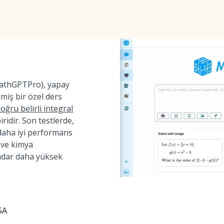
MathGPTPro), yapay
ilmiş bir özel ders
oğru belirli integral
ridir. Son testlerde,
daha iyi performans
 ve kimya
adar daha yüksek
SA