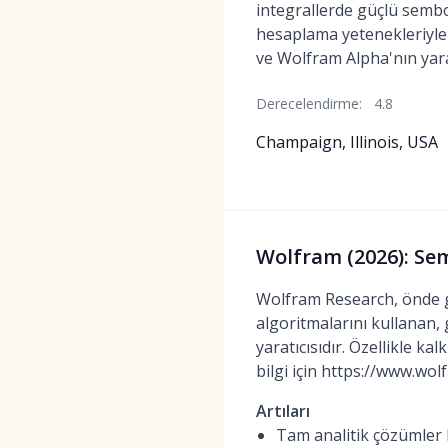
integrallerde güçlü sembo
hesaplama yetenekleriyl
ve Wolfram Alpha'nın yarat
Derecelendirme:
4.8
Champaign, Illinois, USA
Wolfram (2026): Se
Wolfram Research, önde g
algoritmalarını kullanan,
yaratıcısıdır. Özellikle k
bilgi için https://www.wol
Artıları
Tam analitik çözümler 