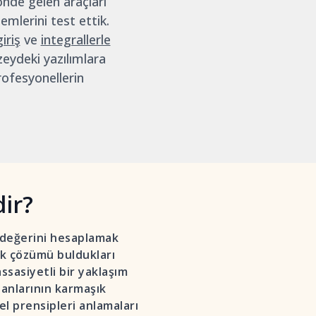
önde gelen araçları
emlerini test ettik.
iriş
ve
integrallerle
eydeki yazılımlara
rofesyonellerin
dir?
in değerini hesaplamak
tik çözümü buldukları
asiyetli bir yaklaşım
nsanlarının karmaşık
l prensipleri anlamaları