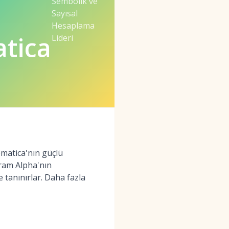
Sembolik ve
Sayısal
Hesaplama
tica
Lideri
matica'nın güçlü
fram Alpha'nın
e tanınırlar. Daha fazla