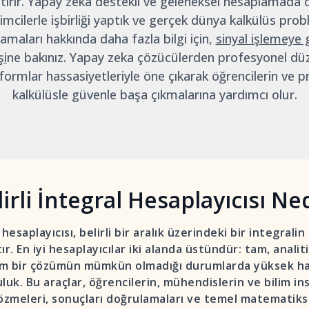
leştirir. Yapay zeka destekli ve geleneksel hesaplamada 
timcilerle işbirliği yaptık ve gerçek dünya kalkülüs probl
maları hakkında daha fazla bilgi için,
sinyal işlemeye g
şi
ne bakınız. Yapay zeka çözücülerden profesyonel düz
formlar hassasiyetleriyle öne çıkarak öğrencilerin ve p
kalkülüsle güvenle başa çıkmalarına yardımcı olur.
irli İntegral Hesaplayıcısı Ne
l hesaplayıcısı, belirli bir aralık üzerindeki bir integral
tır. En iyi hesaplayıcılar iki alanda üstündür: tam, anali
m bir çözümün mümkün olmadığı durumlarda yüksek hass
uluk. Bu araçlar, öğrencilerin, mühendislerin ve bilim i
özmeleri, sonuçları doğrulamaları ve temel matematikse