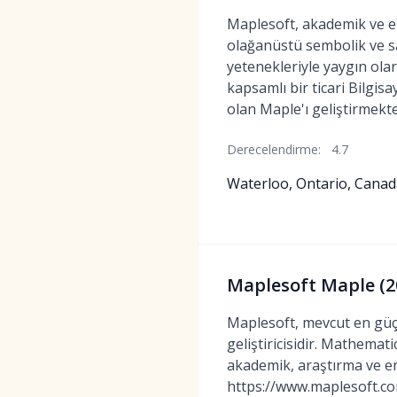
Maplesoft, akademik ve e
olağanüstü sembolik ve s
yetenekleriyle yaygın olar
kapsamlı bir ticari Bilgis
olan Maple'ı geliştirmekte
Derecelendirme:
4.7
Waterloo, Ontario, Canad
Maplesoft Maple (20
Maplesoft, mevcut en güçl
geliştiricisidir. Mathema
akademik, araştırma ve end
https://www.maplesoft.com