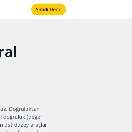
Şimdi Dene
ral
umuz. Doğruluktan
l doğruluk (değeri
n üst düzey araçlar