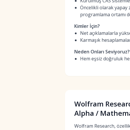
Kurulmuş CAS sistemler
Öncelikli olarak yapay
programlama ortamı de
Kimler İçin?
Net açıklamalarla yüks
Karmaşık hesaplamalar i
Neden Onları Seviyoruz?
Hem eşsiz doğruluk hem
Wolfram Resear
Alpha / Mathema
Wolfram Research, özellikl