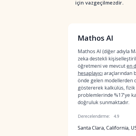
için vazgeçilmezdir.
Mathos AI
Mathos AI (diğer adıyla 
zeka destekli kişiselleştir
öğretmeni ve mevcut
en d
hesaplayıcı
araçlarından bi
önde gelen modellerden 
göstererek kalkülüs, fizik
problemlerinde %17'ye k
doğruluk sunmaktadır.
Derecelendirme:
4.9
Santa Clara, California, U