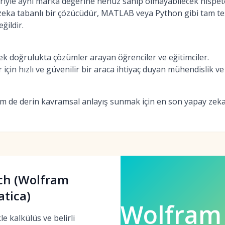
iyle aynı marka değerine henüz sahip olmayabilecek nispete
 zeka tabanlı bir çözücüdür, MATLAB veya Python gibi tam te
ğildir.
ek doğrulukta çözümler arayan öğrenciler ve eğitimciler.
çin hızlı ve güvenilir bir araca ihtiyaç duyan mühendislik ve 
 de derin kavramsal anlayış sunmak için en son yapay zekay
ch (Wolfram
tica)
Wolfram
e kalkülüs ve belirli