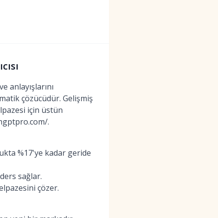
cısı
e anlayışlarını
ematik çözücüdür. Gelişmiş
lpazesi için üstün
athgptpro.com/.
lukta %17'ye kadar geride
ders sağlar.
elpazesini çözer.