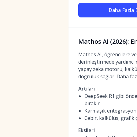
Daha Fazla B
Mathos AI (2026): E
Mathos AI, öğrencilere ve 
derinleştirmede yardımcı 
yapay zeka motoru, kalkül
doğruluk sağlar. Daha fazl
Artıları
DeepSeek R1 gibi önde 
bırakır.
Karmaşık entegrasyon ka
Cebir, kalkülüs, grafik 
Eksileri