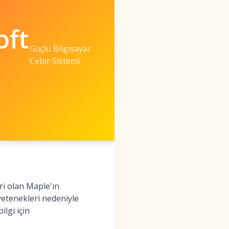
oft
Güçlü Bilgisayar
Cebir Sistemi
ri olan Maple'ın
yetenekleri nedeniyle
lgi için