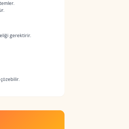
temler.
ür.
iği gerektirir.
çözebilir.