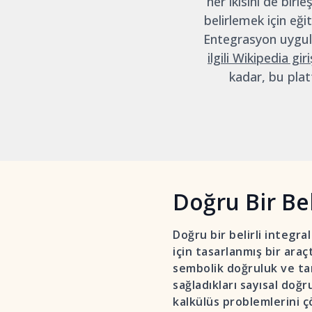
her ikisini de bir
belirlemek için eği
Entegrasyon uygula
ilgili Wikipedia giri
kadar, bu plat
Doğru Bir Bel
Doğru bir belirli integra
için tasarlanmış bir araç
sembolik doğruluk ve ta
sağladıkları sayısal doğr
kalkülüs problemlerini ç