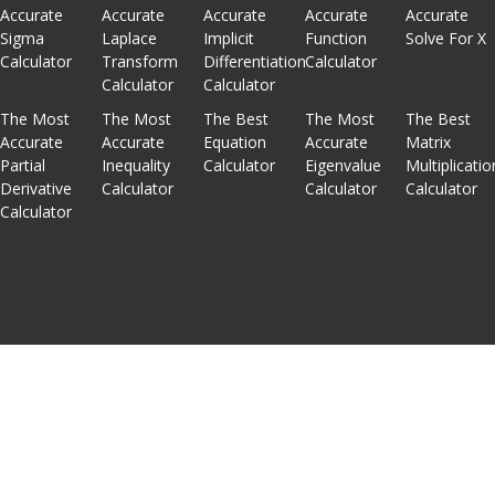
Accurate
Accurate
Accurate
Accurate
Accurate
Sigma
Laplace
Implicit
Function
Solve For X
Calculator
Transform
Differentiation
Calculator
Calculator
Calculator
The Most
The Most
The Best
The Most
The Best
Accurate
Accurate
Equation
Accurate
Matrix
Partial
Inequality
Calculator
Eigenvalue
Multiplicatio
Derivative
Calculator
Calculator
Calculator
Calculator