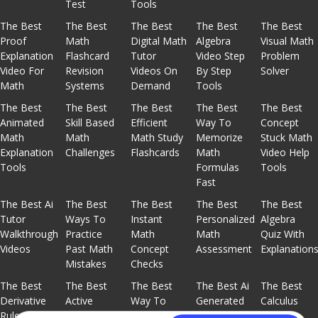
Test
Tools
The Best
The Best
The Best
The Best
The Best
Proof
Math
Digital Math
Algebra
Visual Math
Explanation
Flashcard
Tutor
Video Step
Problem
Video For
Revision
Videos On
By Step
Solver
Math
Systems
Demand
Tools
The Best
The Best
The Best
The Best
The Best
Animated
Skill Based
Efficient
Way To
Concept
Math
Math
Math Study
Memorize
Stuck Math
Explanation
Challenges
Flashcards
Math
Video Help
Tools
Formulas
Tools
Fast
The Best Ai
The Best
The Best
The Best
The Best
Tutor
Ways To
Instant
Personalized
Algebra
Walkthrough
Practice
Math
Math
Quiz With
Videos
Past Math
Concept
Assessment
Explanation
Mistakes
Checks
The Best
The Best
The Best
The Best Ai
The Best
Derivative
Active
Way To
Generated
Calculus
Rules
Recall Math
Identify
Math
Rules