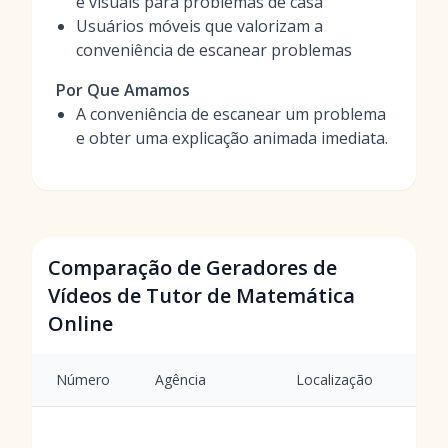
e visuais para problemas de casa
Usuários móveis que valorizam a
conveniência de escanear problemas
Por Que Amamos
A conveniência de escanear um problema
e obter uma explicação animada imediata.
Comparação de Geradores de
Vídeos de Tutor de Matemática
Online
Número
Agência
Localização
S
G