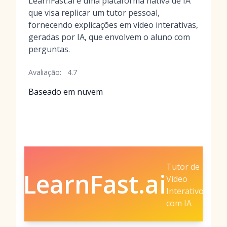
LearnFast.ai é uma plataforma nativa de IA
que visa replicar um tutor pessoal,
fornecendo explicações em vídeo interativas,
geradas por IA, que envolvem o aluno com
perguntas.
Avaliação:
4.7
Baseado em nuvem
Tutor de
LearnFast.ai
Vídeo
Interativo
com IA