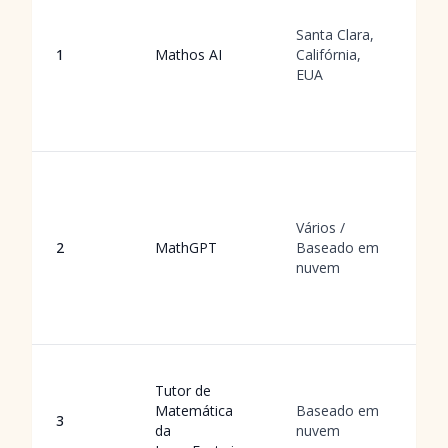
d
v
Santa Clara,
e
1
Mathos AI
Califórnia,
p
EUA
c
a
n
G
c
v
Vários /
p
2
MathGPT
Baseado em
a
nuvem
v
e
p
V
Tutor de
i
Matemática
Baseado em
g
3
da
nuvem
I