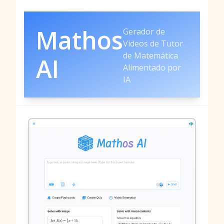
Mathos
Gerador de
Vídeos de Tutor
de Matemática
AI
Alimentado por
IA