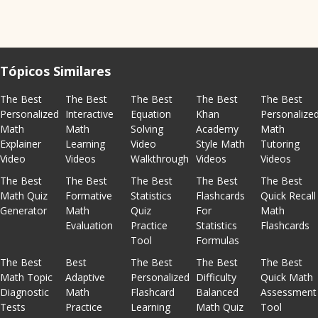
Tópicos Similares
The Best
The Best
The Best
The Best
The Best
Personalized
Interactive
Equation
Khan
Personalize
Math
Math
Solving
Academy
Math
Explainer
Learning
Video
Style Math
Tutoring
Video
Videos
Walkthrough
Videos
Videos
The Best
The Best
The Best
The Best
The Best
Math Quiz
Formative
Statistics
Flashcards
Quick Recall
Generator
Math
Quiz
For
Math
Evaluation
Practice
Statistics
Flashcards
Tool
Formulas
The Best
Best
The Best
The Best
The Best
Math Topic
Adaptive
Personalized
Difficulty
Quick Math
Diagnostic
Math
Flashcard
Balanced
Assessment
Tests
Practice
Learning
Math Quiz
Tool