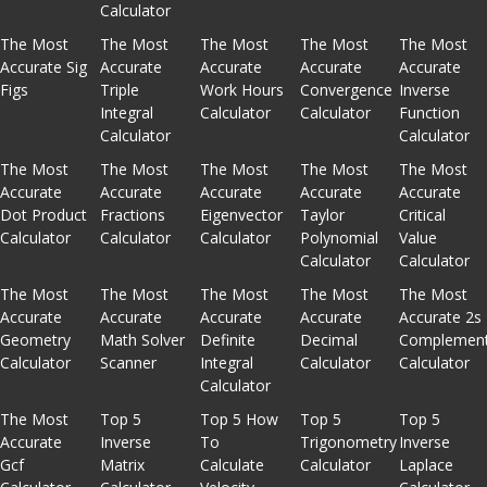
Calculator
The Most
The Most
The Most
The Most
The Most
Accurate Sig
Accurate
Accurate
Accurate
Accurate
Figs
Triple
Work Hours
Convergence
Inverse
Integral
Calculator
Calculator
Function
Calculator
Calculator
The Most
The Most
The Most
The Most
The Most
Accurate
Accurate
Accurate
Accurate
Accurate
Dot Product
Fractions
Eigenvector
Taylor
Critical
Calculator
Calculator
Calculator
Polynomial
Value
Calculator
Calculator
The Most
The Most
The Most
The Most
The Most
Accurate
Accurate
Accurate
Accurate
Accurate 2s
Geometry
Math Solver
Definite
Decimal
Complemen
Calculator
Scanner
Integral
Calculator
Calculator
Calculator
The Most
Top 5
Top 5 How
Top 5
Top 5
Accurate
Inverse
To
Trigonometry
Inverse
Gcf
Matrix
Calculate
Calculator
Laplace