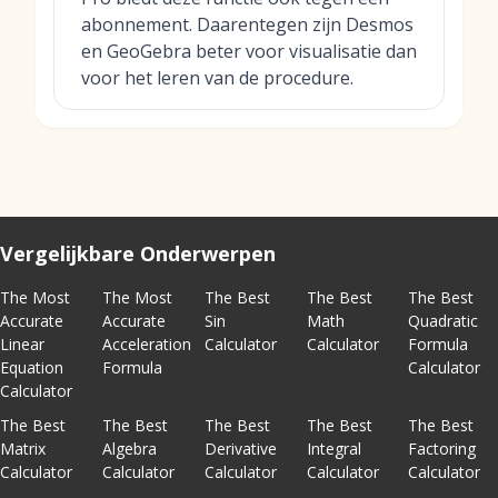
abonnement. Daarentegen zijn Desmos
en GeoGebra beter voor visualisatie dan
voor het leren van de procedure.
Vergelijkbare Onderwerpen
The Most
The Most
The Best
The Best
The Best
Accurate
Accurate
Sin
Math
Quadratic
Linear
Acceleration
Calculator
Calculator
Formula
Equation
Formula
Calculator
Calculator
The Best
The Best
The Best
The Best
The Best
Matrix
Algebra
Derivative
Integral
Factoring
Calculator
Calculator
Calculator
Calculator
Calculator