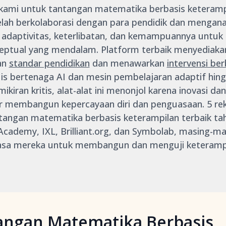
 kami untuk tantangan matematika berbasis keteramp
elah berkolaborasi dengan para pendidik dan menganal
 adaptivitas, keterlibatan, dan kemampuannya unt
tual yang mendalam. Platform terbaik menyediakan l
an
standar pendidikan
dan menawarkan
intervensi be
uis bertenaga AI dan mesin pembelajaran adaptif hin
kiran kritis, alat-alat ini menonjol karena inovasi da
 membangun kepercayaan diri dan penguasaan. 5 re
tangan matematika berbasis keterampilan terbaik ta
cademy, IXL, Brilliant.org, dan Symbolab, masing-ma
 biasa mereka untuk membangun dan menguji keteram
tangan Matematika Berbasis