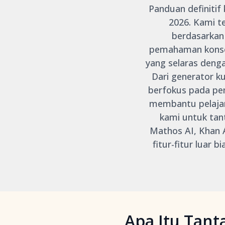
Panduan definitif
2026. Kami t
berdasarkan
pemahaman konsep
yang selaras deng
Dari generator k
berfokus pada pemi
membantu pelajar
kami untuk tan
Mathos AI, Khan A
fitur-fitur luar
Apa Itu Tan