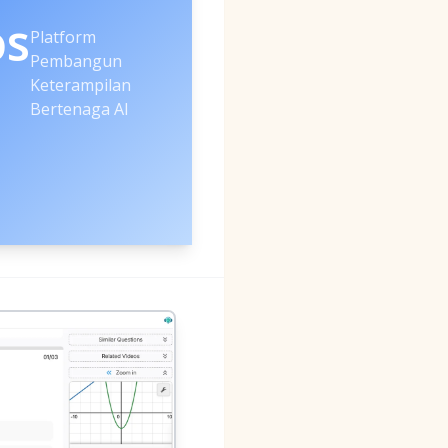
os
Platform
Pembangun
Keterampilan
Bertenaga AI