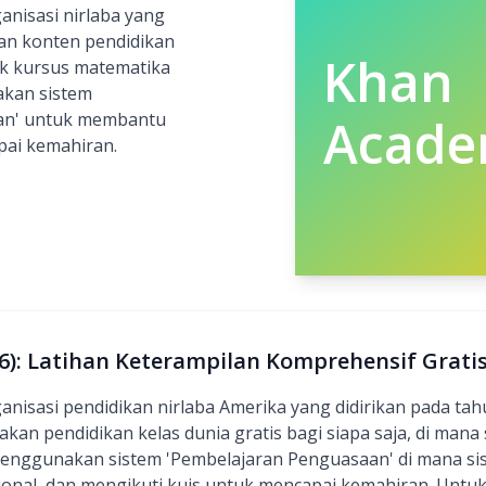
nisasi nirlaba yang
n konten pendidikan
Khan
uk kursus matematika
akan sistem
an' untuk membantu
Acad
pai kemahiran.
): Latihan Keterampilan Komprehensif Grati
nisasi pendidikan nirlaba Amerika yang didirikan pada tah
an pendidikan kelas dunia gratis bagi siapa saja, di mana s
menggunakan sistem 'Pembelajaran Penguasaan' di mana sis
onal, dan mengikuti kuis untuk mencapai kemahiran. Untuk i