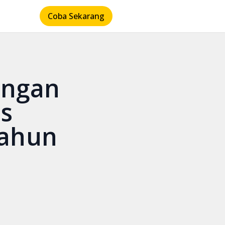
Coba Sekarang
angan
s
Tahun