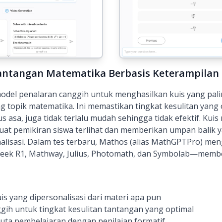
Tantangan Matematika Berbasis Keterampilan 
el penalaran canggih untuk menghasilkan kuis yang pali
topik matematika. Ini memastikan tingkat kesulitan yang 
 asa, juga tidak terlalu mudah sehingga tidak efektif. Kuis 
buat pemikiran siswa terlihat dan memberikan umpan bali
lisasi. Dalam tes terbaru, Mathos (alias MathGPTPro) men
eek R1, Mathway, Julius, Photomath, dan Symbolab—membe
 yang dipersonalisasi dari materi apa pun
ih untuk tingkat kesulitan tantangan yang optimal
 buta pembelajaran dengan penilaian formatif