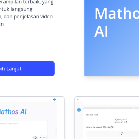
rampilan terbaik
, yang
Math
tuk langsung
h, dan penjelasan video
n.
AI
S
bih Lanjut