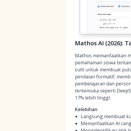
Mathos AI (2026): 
Mathos memanfaatkan mod
pemahaman siswa tentang 
sulit untuk membuat putus
penilaian formatif, mem
pembelajaran dan persona
terkemuka seperti DeepS
17% lebih tinggi.
Kelebihan
Langsung membuat kuis
Memanfaatkan AI cangg
Mengidentifikasi titik