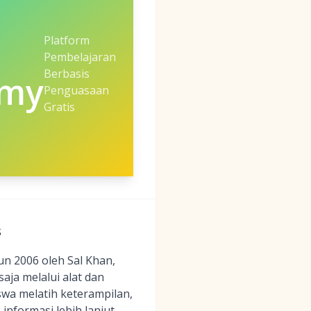
Platform
Pembelajaran
Berbasis
emy
Penguasaan
Gratis
s
un 2006 oleh Sal Khan,
aja melalui alat dan
wa melatih keterampilan,
nformasi lebih lanjut,