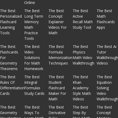
Online
The Best
The Best
The Best
The Best
The Best
Personalized
Long Term
Concept
Active
Math
Flashcard
Memory
Explainer
Recall Math
Flashcards
Learning
Math
Videos For
Study Tool
Apps
Tools
Practice
Math
Tools
The Best
The Best
The Best
The Best
The Best Ai
Flashcards
Video
Formula
Physics
Tutor
For
Solutions
Memorization
Math Video
Walkthroug
Geometry
For Math
Techniques
Walkthrough
Videos
Theorems
Homework
The Best
The Best
The Best
The Best
The Best
Rules Of
Integral
Student
Khan
Equation
Differentiation
Formulas
Flashcard
Academy
Solving
Cards
Study Cards
Maker For
Style Math
Video
Math
Videos
Walkthroug
The Best
The Best
The Best
The Best
The Best
Geometry
Ways To
Derivative
Step By
Concept