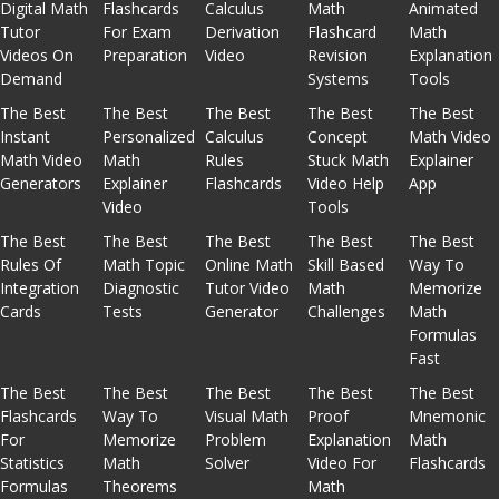
Digital Math
Flashcards
Calculus
Math
Animated
Tutor
For Exam
Derivation
Flashcard
Math
Videos On
Preparation
Video
Revision
Explanation
Demand
Systems
Tools
The Best
The Best
The Best
The Best
The Best
Instant
Personalized
Calculus
Concept
Math Video
Math Video
Math
Rules
Stuck Math
Explainer
Generators
Explainer
Flashcards
Video Help
App
Video
Tools
The Best
The Best
The Best
The Best
The Best
Rules Of
Math Topic
Online Math
Skill Based
Way To
Integration
Diagnostic
Tutor Video
Math
Memorize
Cards
Tests
Generator
Challenges
Math
Formulas
Fast
The Best
The Best
The Best
The Best
The Best
Flashcards
Way To
Visual Math
Proof
Mnemonic
For
Memorize
Problem
Explanation
Math
Statistics
Math
Solver
Video For
Flashcards
Formulas
Theorems
Math