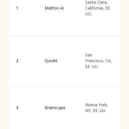
Santa Clara,
i
1
Mathos AI
California, EE.
IA
UU.
c
m
c
V
b
San
g
2
Quizlet
Francisco, CA,
e
EE. UU.
m
m
e
T
m
Nueva York,
r
3
Brainscape
NY, EE. UU.
e
b
c