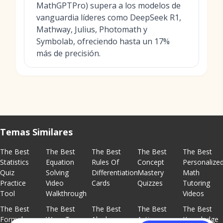
MathGPTPro) supera a los modelos de
vanguardia líderes como DeepSeek R1,
Mathway, Julius, Photomath y
Symbolab, ofreciendo hasta un 17%
más de precisión.
Temas Similares
The Best
The Best
The Best
The Best
The Best
Statistics
Equation
Rules Of
Concept
Personalize
Quiz
Solving
Differentiation
Mastery
Math
Practice
Video
Cards
Quizzes
Tutoring
Tool
Walkthrough
Videos
The Best
The Best
The Best
The Best
The Best
Formula
Ways To
Algebra
Active
Knowledge