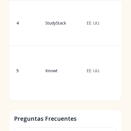
A
g
pa
4
StudyStack
EE. UU.
c
t
m
C
t
m
5
Knowt
EE. UU.
c
i
IA
n
Preguntas Frecuentes