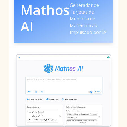
Mathos
Generador de
Tarjetas de
Memoria de
AI
Matemáticas
Impulsado por IA