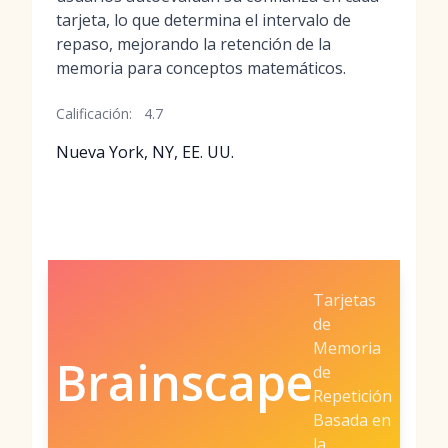
tarjeta, lo que determina el intervalo de
repaso, mejorando la retención de la
memoria para conceptos matemáticos.
Calificación:
4.7
Nueva York, NY, EE. UU.
Tarjetas
de
Memoria
Brainscape
de
Repetición
Basada en
la