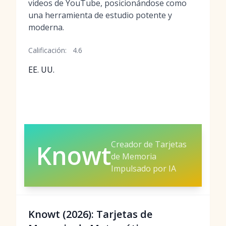
videos de YouTube, posicionándose como
una herramienta de estudio potente y
moderna.
Calificación:
4.6
EE. UU.
Creador de Tarjetas
Knowt
de Memoria
Impulsado por IA
Knowt (2026): Tarjetas de