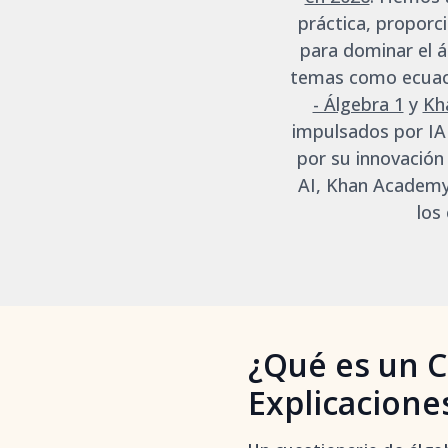
práctica, proporc
para dominar el 
temas como ecuaci
- Álgebra 1
y
Kh
impulsados por IA
por su innovación
AI, Khan Academy,
los
¿Qué es un C
Explicacione