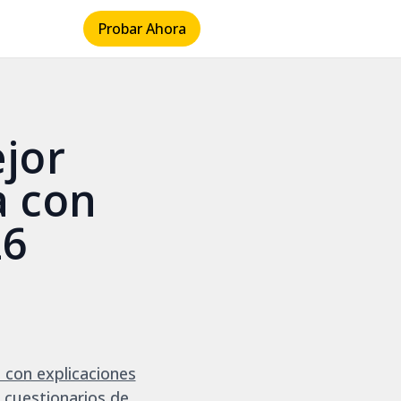
Probar Ahora
ejor
a con
26
 con explicaciones
 cuestionarios de