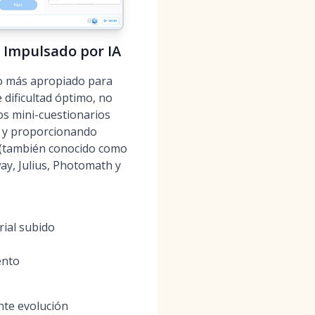
a Impulsado por IA
o más apropiado para
dificultad óptimo, no
os mini-cuestionarios
e y proporcionando
 (también conocido como
y, Julius, Photomath y
rial subido
ento
nte evolución