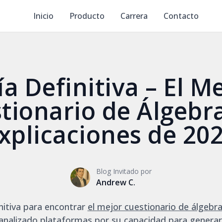
Inicio
Producto
Carrera
Contacto
a Definitiva – El M
tionario de Álgebr
xplicaciones de 20
Blog Invitado por
Andrew C.
nitiva para encontrar
el mejor cuestionario de álgebra
analizado plataformas por su capacidad para generar