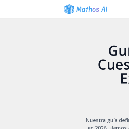
Guí
Cues
E
Nuestra guía defi
en 2026
. Hemos 