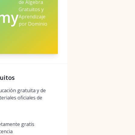
de Álgebra
Gratuitos y
emy
Aprendizaje
por Dominio
uitos
cación gratuita y de
riales oficiales de
etamente gratis
tencia