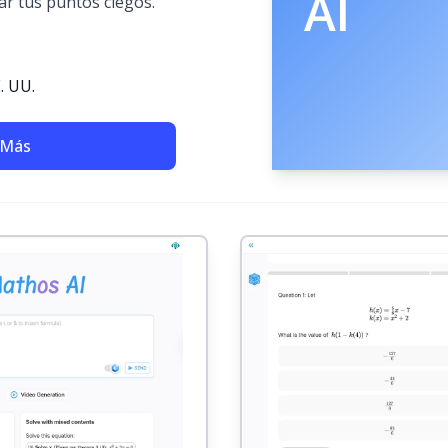
AI
ar tus puntos ciegos.
. UU.
 Más